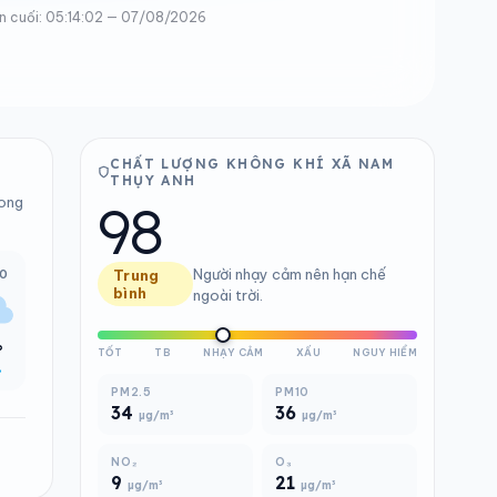
n cuối: 05:14:02 — 07/08/2026
CHẤT LƯỢNG KHÔNG KHÍ XÃ NAM
THỤY ANH
98
rong
Người nhạy cảm nên hạn chế
00
Trung
bình
ngoài trời.
°
TỐT
TB
NHẠY CẢM
XẤU
NGUY HIỂM
%
PM2.5
PM10
34
36
µg/m³
µg/m³
NO₂
O₃
9
21
µg/m³
µg/m³