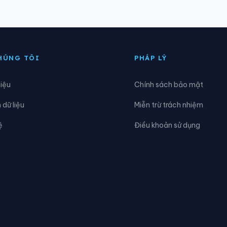
ông Tiền Hải
Xã Đông Tiên Hưng
oàn Long
Xã Hoàng Hoa Thám
HÚNG TÔI
PHÁP LÝ
ồng Vũ
Xã Hưng Hà
hiệu
Chính sách bảo mật
iến Xương
Xã Lạc Đạo
dữ liệu
Miễn trừ trách nhiệm
ong Hưng
Xã Lương Bằng
ệ
Điều khoản sử dụng
Nam Cường
Xã Nam Đông Hưng
am Tiên Hưng
Xã Nghĩa Dân
gự Thiên
Xã Nguyễn Du
hư Quỳnh
Xã Phạm Ngũ Lão