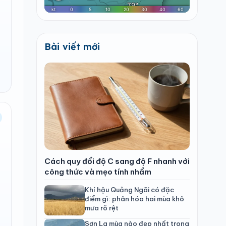
Bài viết mới
Cách quy đổi độ C sang độ F nhanh với
công thức và mẹo tính nhẩm
Khí hậu Quảng Ngãi có đặc
điểm gì: phân hóa hai mùa khô
mưa rõ rệt
Sơn La mùa nào đẹp nhất trong