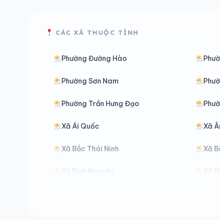
CÁC XÃ THUỘC TỈNH
Phường Đường Hào
Phườ
Phường Sơn Nam
Phườ
Phường Trần Hưng Đạo
Phườ
Xã Ái Quốc
Xã Â
Xã Bắc Thái Ninh
Xã B
Xã Bình Nguyên
Xã B
Xã Đại Đồng
Xã D
Xã Đồng Châu
Xã Đ