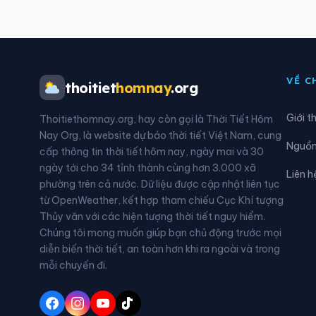
Xã Đông Thụy Anh
Xã Đ
Xã Hiệp Cường
Xã H
VỀ C
thoitiet
homnay
.org
Xã Hồng Quang
Xã H
Giới t
Thoitiethomnay.org, hay còn gọi là Thời Tiết Hôm
Xã Khoái Châu
Xã K
Nay Org, là website dự báo thời tiết Việt Nam, cung
Nguồn 
cấp thông tin thời tiết hôm nay, ngày mai và 30
Xã Lê Quý Đôn
Xã L
ngày tới cho 34 tỉnh thành cùng hơn 3.000 xã
Liên h
phường trên cả nước. Dữ liệu được cập nhật liên tục
Xã Minh Thọ
Xã 
từ OpenWeather, kết hợp tham chiếu Cục Khí tượng
Thủy văn với các hiện tượng thời tiết nguy hiểm.
Xã Nam Tiền Hải
Xã N
Chúng tôi mong muốn giúp bạn chủ động trước mọi
diễn biến thời tiết, an toàn hơn khi ra ngoài và trong
Xã Ngọc Lâm
Xã N
mỗi chuyến đi.
Xã Nguyễn Văn Linh
Xã N