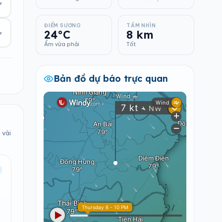
▾
ĐIỂM SƯƠNG
TẦM NHÌN
24°C
8 km
▾
Ẩm vừa phải
Tốt
Bản đồ dự báo trực quan
 vài