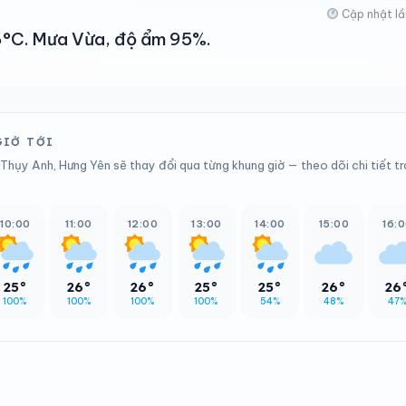
Cập nhật lầ
26°C. Mưa Vừa, độ ẩm 95%.
GIỜ TỚI
Thụy Anh, Hưng Yên sẽ thay đổi qua từng khung giờ — theo dõi chi tiết t
10:00
11:00
12:00
13:00
14:00
15:00
16:
25°
26°
26°
25°
25°
26°
26
100%
100%
100%
100%
54%
48%
47