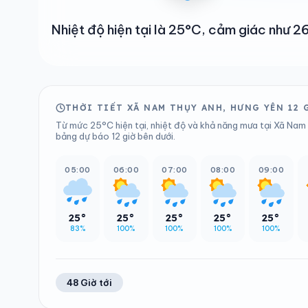
Nhiệt độ hiện tại là 25°C, cảm giác như 
THỜI TIẾT XÃ NAM THỤY ANH, HƯNG YÊN 12 
Từ mức 25°C hiện tại, nhiệt độ và khả năng mưa tại Xã Nam 
bảng dự báo 12 giờ bên dưới.
05:00
06:00
07:00
08:00
09:00
25°
25°
25°
25°
25°
83%
100%
100%
100%
100%
48 Giờ tới