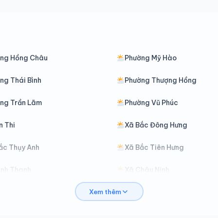
ng Hồng Châu
Phường Mỹ Hào
ng Thái Bình
Phường Thượng Hồng
ng Trần Lãm
Phường Vũ Phúc
n Thi
Xã Bắc Đông Hưng
ắc Thụy Anh
Xã Bắc Tiên Hưng
ình Thanh
Xã Châu Ninh
Xem thêm
iên Hà
Xã Đoàn Đào
ông Hưng
Xã Đông Quan