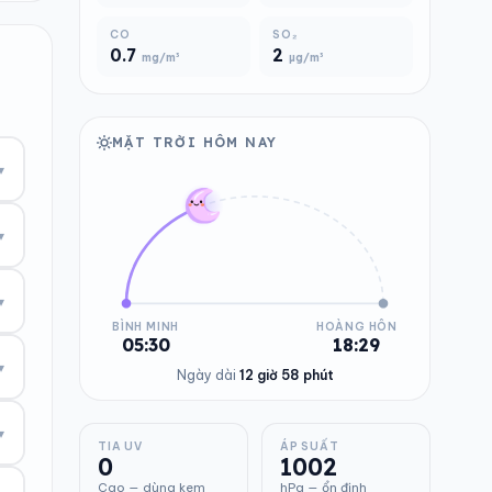
CO
SO₂
0.7
2
mg/m³
µg/m³
MẶT TRỜI HÔM NAY
▾
▾
▾
BÌNH MINH
HOÀNG HÔN
05:30
18:29
▾
Ngày dài
12 giờ 58 phút
▾
TIA UV
ÁP SUẤT
0
1002
Cao — dùng kem
hPa — ổn định