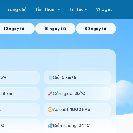
Trang chủ
Tỉnh thành
Tin tức
Widget
10 ngày tới
15 ngày tới
30 ngày tới
95%
Gió:
6 km/h
n:
8 km
Cảm giác:
26°C
%
Áp suất:
1002 hPa
:
0
Điểm sương:
24°C