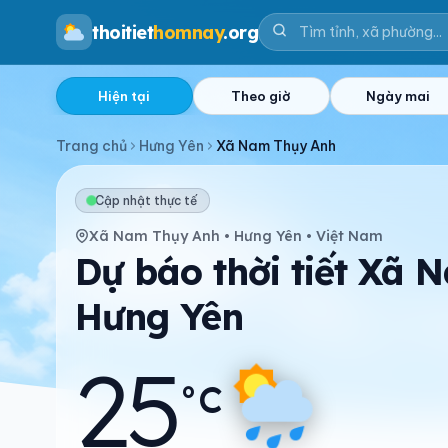
thoitiet
homnay
.org
Hiện tại
Theo giờ
Ngày mai
Trang chủ
Hưng Yên
Xã Nam Thụy Anh
Cập nhật thực tế
Xã Nam Thụy Anh • Hưng Yên • Việt Nam
Dự báo thời tiết Xã 
Hưng Yên
25
°C