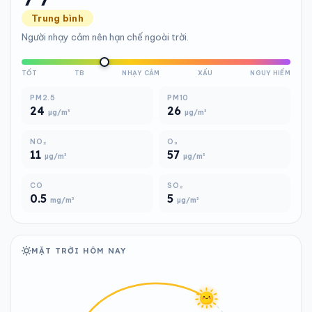
Trung bình
Người nhạy cảm nên hạn chế ngoài trời.
TỐT
TB
NHẠY CẢM
XẤU
NGUY HIỂM
PM2.5
PM10
24
26
µg/m³
µg/m³
NO₂
O₃
11
57
µg/m³
µg/m³
CO
SO₂
0.5
5
mg/m³
µg/m³
MẶT TRỜI HÔM NAY