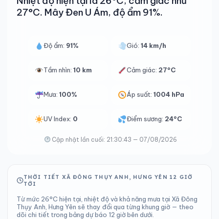
Nhiệt độ hiện tại là 26°C, cảm giác như
27°C. Mây Đen U Ám, độ ẩm 91%.
Độ ẩm:
91%
Gió:
14 km/h
Tầm nhìn:
10 km
Cảm giác:
27°C
Mưa:
100%
Áp suất:
1004 hPa
UV Index:
0
Điểm sương:
24°C
Cập nhật lần cuối: 21:30:43 — 07/08/2026
THỜI TIẾT XÃ ĐÔNG THỤY ANH, HƯNG YÊN 12 GIỜ
TỚI
Từ mức 26°C hiện tại, nhiệt độ và khả năng mưa tại Xã Đông
Thụy Anh, Hưng Yên sẽ thay đổi qua từng khung giờ — theo
dõi chi tiết trong bảng dự báo 12 giờ bên dưới.