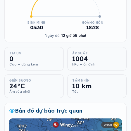
BÌNH MINH
HOÀNG HÔN
05:30
18:28
Ngày dài
12 giờ 58 phút
TIA UV
ÁP SUẤT
0
1004
Cao — dùng kem
hPa — ổn định
ĐIỂM SƯƠNG
TẦM NHÌN
24°C
10 km
Ẩm vừa phải
Tốt
Bản đồ dự báo trực quan