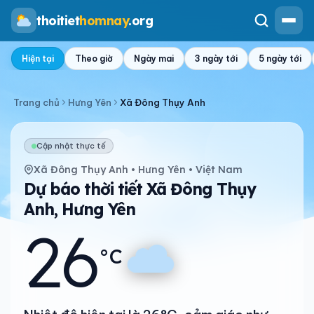
thoitiet
homnay
.org
Hiện tại
Theo giờ
Ngày mai
3 ngày tới
5 ngày tới
Trang chủ
Hưng Yên
Xã Đông Thụy Anh
Cập nhật thực tế
Xã Đông Thụy Anh • Hưng Yên • Việt Nam
Dự báo thời tiết Xã Đông Thụy
Anh, Hưng Yên
26
°C