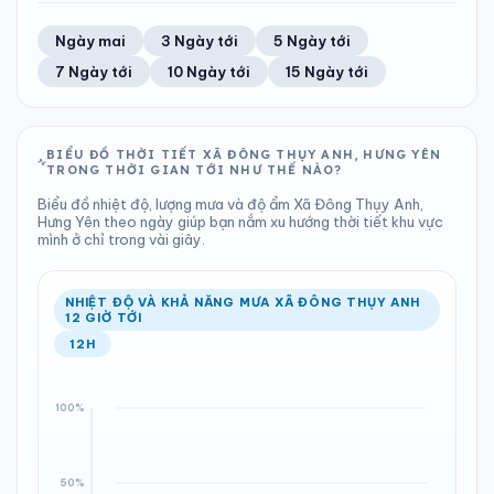
TIA UV
TẦM NHÌN
67%
20 km/h
LƯỢNG MƯA
ÁP SUẤT
10
Tốt
ĐIỂM SƯƠNG
% MƯA
3.58 mm
1000 hPa
26°C
100%
Trung bình ngày
Tốc độ gió
Ngày mai
3 Ngày tới
5 Ngày tới
Chỉ số UV
Ước lượng
Tổng cả ngày
Bình thường
Ổn định
Khả năng mưa
7 Ngày tới
10 Ngày tới
15 Ngày tới
TIA UV
TẦM NHÌN
LƯỢNG MƯA
ÁP SUẤT
10
Tốt
ĐIỂM SƯƠNG
% MƯA
1.67 mm
1001 hPa
26°C
100%
Chỉ số UV
Ước lượng
Tổng cả ngày
Bình thường
Ổn định
Khả năng mưa
BIỂU ĐỒ THỜI TIẾT XÃ ĐÔNG THỤY ANH, HƯNG YÊN
TRONG THỜI GIAN TỚI NHƯ THẾ NÀO?
LƯỢNG MƯA
ÁP SUẤT
ĐIỂM SƯƠNG
% MƯA
2.31 mm
1001 hPa
25°C
100%
Biểu đồ nhiệt độ, lượng mưa và độ ẩm Xã Đông Thụy Anh,
Tổng cả ngày
Bình thường
Hưng Yên theo ngày giúp bạn nắm xu hướng thời tiết khu vực
Ổn định
Khả năng mưa
mình ở chỉ trong vài giây.
ĐIỂM SƯƠNG
% MƯA
25°C
100%
Ổn định
Khả năng mưa
NHIỆT ĐỘ VÀ KHẢ NĂNG MƯA XÃ ĐÔNG THỤY ANH
12 GIỜ TỚI
12H