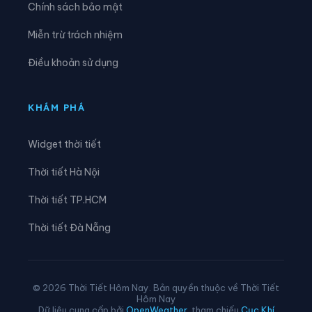
Chính sách bảo mật
Xã Lê Lợi
Xã Lê Quý Đôn
Miễn trừ trách nhiệm
Xã Long Hưng
Xã Lương Bằng
Điều khoản sử dụng
Xã Mễ Sở
Xã Minh Thọ
Xã Nam Cường
Xã Nam Đông Hưng
KHÁM PHÁ
Xã Nam Thái Ninh
Xã Nam Thụy Anh
Widget thời tiết
Xã Nam Tiền Hải
Xã Nam Tiên Hưng
Thời tiết Hà Nội
Xã Nghĩa Dân
Xã Nghĩa Trụ
Thời tiết TP.HCM
Xã Ngọc Lâm
Xã Ngự Thiên
Thời tiết Đà Nẵng
Xã Nguyễn Du
Xã Nguyễn Trãi
Xã Nguyễn Văn Linh
Xã Như Quỳnh
© 2026 Thời Tiết Hôm Nay. Bản quyền thuộc về Thời Tiết
Hôm Nay
Xã Phạm Ngũ Lão
Xã Phụ Dực
Dữ liệu cung cấp bởi
OpenWeather
, tham chiếu
Cục Khí