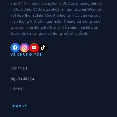
Xã Châu Ninh
Xã Chí Minh
cho 34 tỉnh thành cùng hơn 3.000 xã phường trên cả
nước. Dữ liệu được cập nhật liên tục từ OpenWeather,
Xã Đại Đồng
Xã Diên Hà
kết hợp tham chiếu Cục Khí tượng Thủy văn với các
hiện tượng thời tiết nguy hiểm. Chúng tôi mong muốn
Xã Đoàn Đào
Xã Đồng Bằng
giúp bạn chủ động trước mọi diễn biến thời tiết, an
Xã Đồng Châu
Xã Đông Hưng
toàn hơn khi ra ngoài và trong mỗi chuyến đi.
Xã Đông Quan
Xã Đông Thái Ninh
Xã Đông Tiền Hải
Xã Đông Tiên Hưng
VỀ CHÚNG TÔI
Xã Đức Hợp
Xã Hiệp Cường
Giới thiệu
Xã Hoàn Long
Xã Hoàng Hoa Thám
Nguồn dữ liệu
Xã Hồng Minh
Xã Hồng Quang
Liên hệ
Xã Hồng Vũ
Xã Hưng Hà
Xã Hưng Phú
Xã Khoái Châu
PHÁP LÝ
Xã Kiến Xương
Xã Lạc Đạo