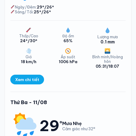
Ngày/Đêm:
29°/26°
Sáng/Tối:
25°/26°
Nhiệt độ Xã Bắc Ninh Hòa Chủ Nhật - 09/08/2026
Thấp/Cao
Độ ẩm
Lượng mưa
24°/30°
65%
0.1 mm
Gió
Áp suất
Bình minh/Hoàng
18 km/h
1006 hPa
hôn
05:31/18:07
Xem chi tiết
Lượng mưa Xã Bắc Ninh Hòa Thứ Hai - 10/08/2026
Thứ Ba - 11/08
29
°
Mưa Nhẹ
Cảm giác như 32°