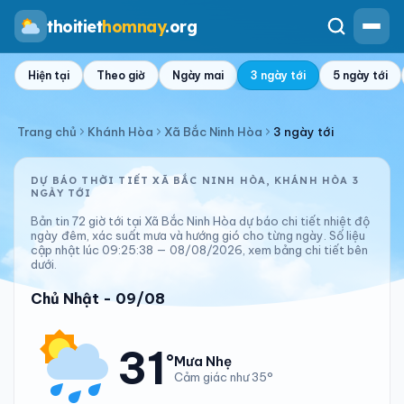
thoitiet
homnay
.org
Hiện tại
Theo giờ
Ngày mai
3 ngày tới
5 ngày tới
Trang chủ
Khánh Hòa
Xã Bắc Ninh Hòa
3 ngày tới
DỰ BÁO THỜI TIẾT XÃ BẮC NINH HÒA, KHÁNH HÒA 3
NGÀY TỚI
Bản tin 72 giờ tới tại Xã Bắc Ninh Hòa dự báo chi tiết nhiệt độ
ngày đêm, xác suất mưa và hướng gió cho từng ngày. Số liệu
cập nhật lúc 09:25:38 — 08/08/2026, xem bảng chi tiết bên
dưới.
Chủ Nhật - 09/08
31
°
Mưa Nhẹ
Cảm giác như 35°