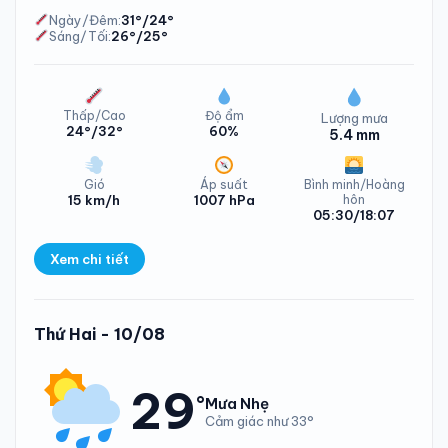
Ngày/Đêm:
31°/24°
Sáng/Tối:
26°/25°
Thấp/Cao
Độ ẩm
Lượng mưa
24°/32°
60%
5.4 mm
Gió
Áp suất
Bình minh/Hoàng
15 km/h
1007 hPa
hôn
05:30/18:07
Xem chi tiết
Lượng mưa Xã Bắc Ninh Hòa Chủ Nhật - 09/08/2026
Thứ Hai - 10/08
29
°
Mưa Nhẹ
Cảm giác như 33°