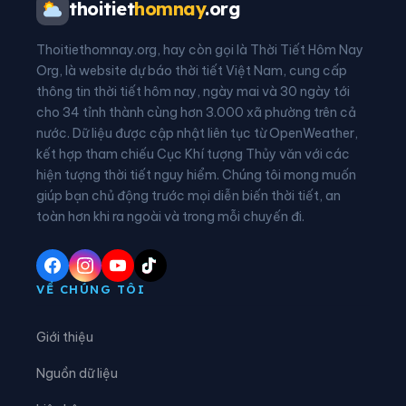
thoitiet
homnay
.org
Xã Bác Ái
Xã Bác Ái Đông
Thoitiethomnay.org, hay còn gọi là Thời Tiết Hôm Nay
Xã Bác Ái Tây
Xã Bắc Khánh Vĩnh
Org, là website dự báo thời tiết Việt Nam, cung cấp
thông tin thời tiết hôm nay, ngày mai và 30 ngày tới
Xã Cà Ná
Xã Cam An
cho 34 tỉnh thành cùng hơn 3.000 xã phường trên cả
nước. Dữ liệu được cập nhật liên tục từ OpenWeather,
Xã Cam Hiệp
Xã Cam Lâm
kết hợp tham chiếu Cục Khí tượng Thủy văn với các
hiện tượng thời tiết nguy hiểm. Chúng tôi mong muốn
Xã Công Hải
Xã Đại Lãnh
giúp bạn chủ động trước mọi diễn biến thời tiết, an
Xã Diên Điền
Xã Diên Khánh
toàn hơn khi ra ngoài và trong mỗi chuyến đi.
Xã Diên Lạc
Xã Diên Lâm
Xã Diên Thọ
Xã Đông Khánh Sơn
VỀ CHÚNG TÔI
Xã Hòa Trí
Xã Khánh Sơn
Giới thiệu
Xã Khánh Vĩnh
Xã Lâm Sơn
Nguồn dữ liệu
Xã Mỹ Sơn
Xã Nam Cam Ranh