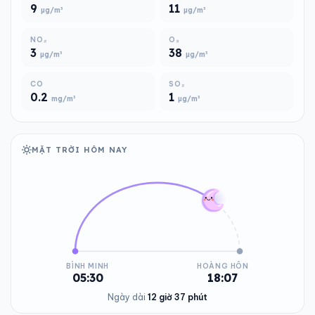
9
11
µg/m³
µg/m³
NO₂
O₃
3
38
µg/m³
µg/m³
CO
SO₂
0.2
1
mg/m³
µg/m³
MẶT TRỜI HÔM NAY
BÌNH MINH
HOÀNG HÔN
05:30
18:07
Ngày dài
12 giờ 37 phút