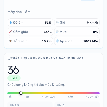
mây đen u ám
Độ ẩm
51%
Gió
9 km/h
Nhiệt độ Xã Bắc Ninh Hòa Thứ Ba - 11/08/2026
Cảm giác
34°C
Mưa
0%
Tầm nhìn
10 km
Áp suất
1009 hPa
CHẤT LƯỢNG KHÔNG KHÍ XÃ BẮC NINH HÒA
36
Tốt
Chất lượng không khí đạt mức lý tưởng.
TỐT
TB
NHẠY CẢM
XẤU
NGUY HIỂM
PM2.5
PM10