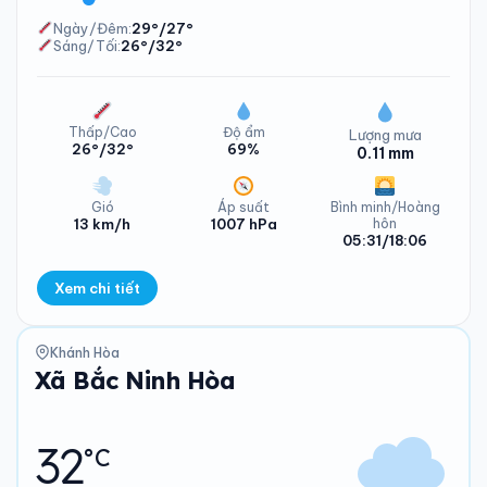
Ngày/Đêm:
29°/27°
Sáng/Tối:
26°/32°
Nhiệt độ Xã Bắc Ninh Hòa Thứ Hai - 10/08/2026
Thấp/Cao
Độ ẩm
Lượng mưa
26°/32°
69%
0.11 mm
Gió
Áp suất
Bình minh/Hoàng
13 km/h
1007 hPa
hôn
05:31/18:06
Xem chi tiết
Lượng mưa Xã Bắc Ninh Hòa Thứ Ba - 11/08/2026
Khánh Hòa
Xã Bắc Ninh Hòa
32
°C