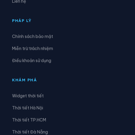
Liên hệ
Xã Nam Khánh Vĩnh
Xã Nam Ninh Hòa
Xã Ninh Hải
Xã Ninh Phước
PHÁP LÝ
Xã Ninh Sơn
Xã Phước Dinh
Chính sách bảo mật
Xã Phước Hà
Xã Phước Hậu
Miễn trừ trách nhiệm
Xã Phước Hữu
Xã Suối Dầu
Điều khoản sử dụng
Xã Suối Hiệp
Xã Tân Định
Xã Tây Khánh Sơn
Xã Tây Khánh Vĩnh
KHÁM PHÁ
Xã Tây Ninh Hòa
Xã Thuận Bắc
Widget thời tiết
Xã Thuận Nam
Xã Trung Khánh Vĩnh
Thời tiết Hà Nội
Xã Tu Bông
Xã Vạn Hưng
Thời tiết TP.HCM
Xã Vạn Ninh
Xã Vạn Thắng
Thời tiết Đà Nẵng