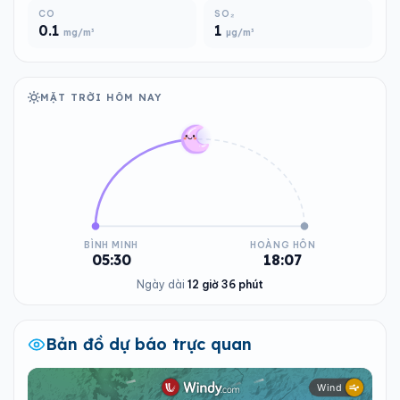
CO
SO₂
0.1
1
mg/m³
µg/m³
MẶT TRỜI HÔM NAY
BÌNH MINH
HOÀNG HÔN
05:30
18:07
Ngày dài
12 giờ 36 phút
Bản đồ dự báo trực quan