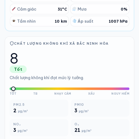
Cảm giác
31°C
Mưa
0%
Tầm nhìn
10 km
Áp suất
1007 hPa
CHẤT LƯỢNG KHÔNG KHÍ XÃ BẮC NINH HÒA
8
Tốt
Chất lượng không khí đạt mức lý tưởng.
TỐT
TB
NHẠY CẢM
XẤU
NGUY HIỂM
PM2.5
PM10
2
3
µg/m³
µg/m³
NO₂
O₃
3
21
µg/m³
µg/m³