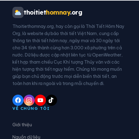
Phường Tây Nha Trang
Xã Anh Dũng
thoitiet
homnay
.org
Xã Bác Ái
Xã Bác Ái Đông
Thoitiethomnay.org, hay còn gọi là Thời Tiết Hôm Nay
Xã Bác Ái Tây
Xã Bắc Khánh Vĩnh
Org, là website dự báo thời tiết Việt Nam, cung cấp
thông tin thời tiết hôm nay, ngày mai và 30 ngày tới
Xã Cà Ná
Xã Cam An
cho 34 tỉnh thành cùng hơn 3.000 xã phường trên cả
nước. Dữ liệu được cập nhật liên tục từ OpenWeather,
Xã Cam Hiệp
Xã Cam Lâm
kết hợp tham chiếu Cục Khí tượng Thủy văn với các
hiện tượng thời tiết nguy hiểm. Chúng tôi mong muốn
Xã Công Hải
Xã Đại Lãnh
giúp bạn chủ động trước mọi diễn biến thời tiết, an
Xã Diên Điền
Xã Diên Khánh
toàn hơn khi ra ngoài và trong mỗi chuyến đi.
Xã Diên Lạc
Xã Diên Lâm
Xã Diên Thọ
Xã Đông Khánh Sơn
VỀ CHÚNG TÔI
Xã Hòa Trí
Xã Khánh Sơn
Giới thiệu
Xã Khánh Vĩnh
Xã Lâm Sơn
Nguồn dữ liệu