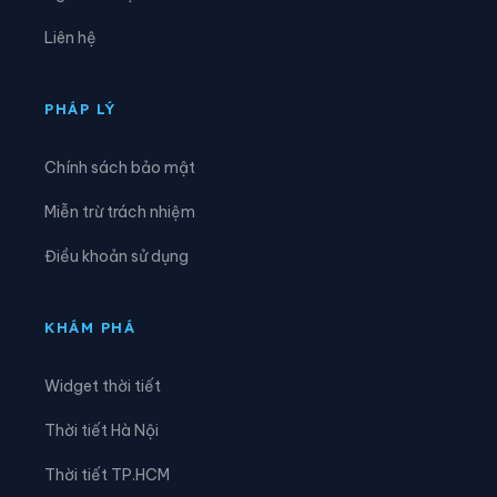
Xã Mỹ Sơn
Xã Nam Cam Ranh
Liên hệ
Xã Nam Khánh Vĩnh
Xã Nam Ninh Hòa
Xã Ninh Hải
Xã Ninh Phước
PHÁP LÝ
Xã Ninh Sơn
Xã Phước Dinh
Chính sách bảo mật
Xã Phước Hà
Xã Phước Hậu
Miễn trừ trách nhiệm
Xã Phước Hữu
Xã Suối Dầu
Điều khoản sử dụng
Xã Suối Hiệp
Xã Tân Định
Xã Tây Khánh Sơn
Xã Tây Khánh Vĩnh
KHÁM PHÁ
Xã Tây Ninh Hòa
Xã Thuận Bắc
Widget thời tiết
Xã Thuận Nam
Xã Trung Khánh Vĩnh
Thời tiết Hà Nội
Xã Tu Bông
Xã Vạn Hưng
Thời tiết TP.HCM