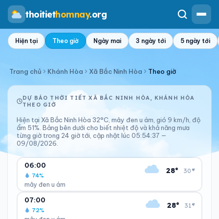
thoitiet
homnay
.org
Hiện tại
Theo giờ
Ngày mai
3 ngày tới
5 ngày tới
Trang chủ
Khánh Hòa
Xã Bắc Ninh Hòa
Theo giờ
DỰ BÁO THỜI TIẾT XÃ BẮC NINH HÒA, KHÁNH HÒA
THEO GIỜ
Hiện tại Xã Bắc Ninh Hòa 32°C, mây đen u ám, gió 9 km/h, độ
ẩm 51%. Bảng bên dưới cho biết nhiệt độ và khả năng mưa
từng giờ trong 24 giờ tới, cập nhật lúc 05:54:37 —
09/08/2026.
06:00
28°
▾
30°
74%
mây đen u ám
CẢM GIÁC
ĐỘ ẨM
07:00
28°
▾
31°
30°C
74%
72%
Nóng hơn thực tế
Ẩm