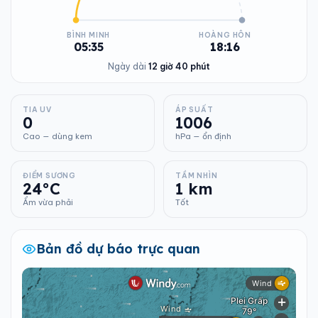
BÌNH MINH
HOÀNG HÔN
05:35
18:16
Ngày dài
12 giờ 40 phút
TIA UV
ÁP SUẤT
0
1006
Cao — dùng kem
hPa — ổn định
ĐIỂM SƯƠNG
TẦM NHÌN
24°C
1 km
Ẩm vừa phải
Tốt
Bản đồ dự báo trực quan