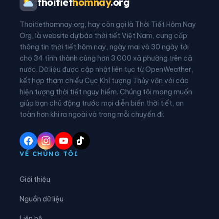
thoitiet
homnay
.org
Xã Ba Xa
Xã Bình Chương
Thoitiethomnay.org, hay còn gọi là Thời Tiết Hôm Nay
Xã Bình Minh
Xã Bình Sơn
Org, là website dự báo thời tiết Việt Nam, cung cấp
thông tin thời tiết hôm nay, ngày mai và 30 ngày tới
Xã Bờ Y
Xã Cà Đam
cho 34 tỉnh thành cùng hơn 3.000 xã phường trên cả
nước. Dữ liệu được cập nhật liên tục từ OpenWeather,
Xã Đăk Hà
Xã Đăk Kôi
kết hợp tham chiếu Cục Khí tượng Thủy văn với các
hiện tượng thời tiết nguy hiểm. Chúng tôi mong muốn
Xã Đăk Long
Xã Đăk Mar
giúp bạn chủ động trước mọi diễn biến thời tiết, an
Xã Đăk Môn
Xã Đăk Pék
toàn hơn khi ra ngoài và trong mỗi chuyến đi.
Xã Đăk Plô
Xã Đăk Pxi
Xã Đăk Rơ Wa
Xã Đăk Rve
VỀ CHÚNG TÔI
Xã Đăk Sao
Xã Đăk Tô
Giới thiệu
Xã Đăk Tờ Kan
Xã Đăk Ui
Nguồn dữ liệu
Xã Đặng Thùy Trâm
Xã Đình Cương
Liên hệ