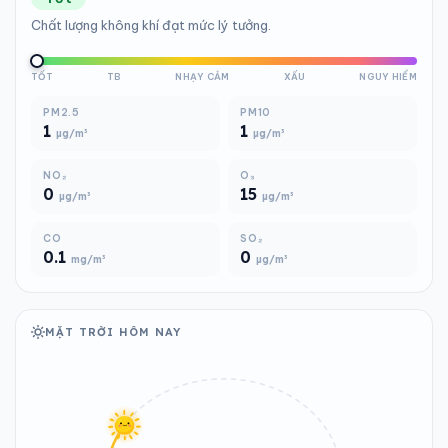
Chất lượng không khí đạt mức lý tưởng.
TỐT
TB
NHẠY CẢM
XẤU
NGUY HIỂM
PM2.5
PM10
1
1
µg/m³
µg/m³
NO₂
O₃
0
15
µg/m³
µg/m³
CO
SO₂
0.1
0
mg/m³
µg/m³
MẶT TRỜI HÔM NAY