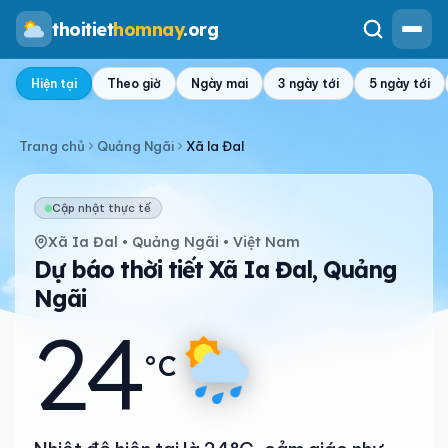
thoitiet
homnay
.org
Hiện tại
Theo giờ
Ngày mai
3 ngày tới
5 ngày tới
Trang chủ
Quảng Ngãi
Xã Ia Đal
Cập nhật thực tế
Xã Ia Đal • Quảng Ngãi • Việt Nam
Dự báo thời tiết Xã Ia Đal, Quảng
Ngãi
24
°C