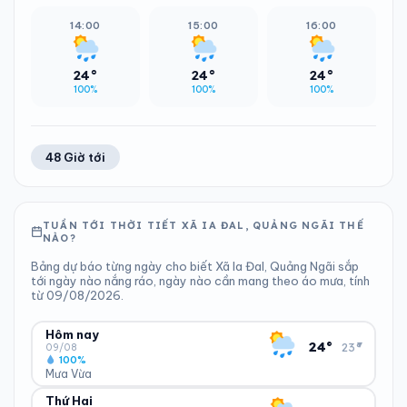
14:00
15:00
16:00
24°
24°
24°
100%
100%
100%
48 Giờ tới
TUẦN TỚI THỜI TIẾT XÃ IA ĐAL, QUẢNG NGÃI THẾ
NÀO?
Bảng dự báo từng ngày cho biết Xã Ia Đal, Quảng Ngãi sắp
tới ngày nào nắng ráo, ngày nào cần mang theo áo mưa, tính
từ 09/08/2026.
Hôm nay
▾
24°
23°
09/08
100%
Mưa Vừa
Thứ Hai
ĐỘ ẨM
GIÓ