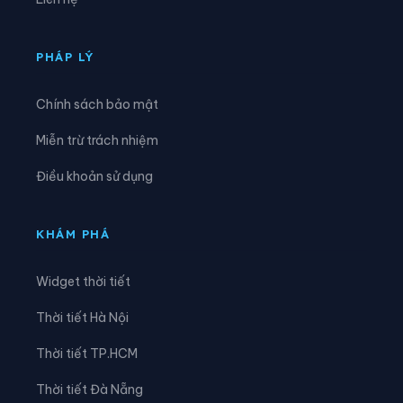
Xã Đông Sơn
Xã Đông Trà Bồng
Xã Dục Nông
Xã Ia Chim
PHÁP LÝ
Xã Ia Tơi
Xã Khánh Cường
Chính sách bảo mật
Xã Kon Braih
Xã Kon Đào
Miễn trừ trách nhiệm
Xã Kon Plông
Xã Lân Phong
Điều khoản sử dụng
Xã Long Phụng
Xã Măng Bút
Xã Măng Đen
Xã Măng Ri
KHÁM PHÁ
Xã Minh Long
Xã Mỏ Cày
Widget thời tiết
Xã Mộ Đức
Xã Mô Rai
Thời tiết Hà Nội
Xã Nghĩa Giang
Xã Nghĩa Hành
Thời tiết TP.HCM
Xã Ngọc Linh
Xã Ngọk Bay
Thời tiết Đà Nẵng