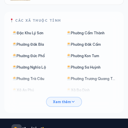
CÁC XÃ THUỘC TỈNH
Đặc Khu Lý Sơn
Phường Cẩm Thành
Phường Đăk Bla
Phường Đăk Cấm
Phường Đức Phổ
Phường Kon Tum
Phường Nghĩa Lộ
Phường Sa Huỳnh
Phường Trà Câu
Phường Trương Quang Trọng
Xã An Phú
Xã Ba Dinh
Xã Ba Động
Xã Ba Gia
Xem thêm
Xã Ba Tô
Xã Ba Tơ
Xã Ba Vì
Xã Ba Vinh