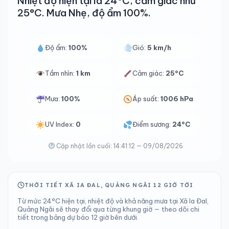
Nhiệt độ hiện tại là 24°C, cảm giác như
25°C. Mưa Nhẹ, độ ẩm 100%.
Độ ẩm:
100%
Gió:
5 km/h
Tầm nhìn:
1 km
Cảm giác:
25°C
Mưa:
100%
Áp suất:
1006 hPa
UV Index:
0
Điểm sương:
24°C
Cập nhật lần cuối: 14:41:12 — 09/08/2026
THỜI TIẾT XÃ IA ĐAL, QUẢNG NGÃI 12 GIỜ TỚI
Từ mức 24°C hiện tại, nhiệt độ và khả năng mưa tại Xã Ia Đal,
Quảng Ngãi sẽ thay đổi qua từng khung giờ — theo dõi chi
tiết trong bảng dự báo 12 giờ bên dưới.