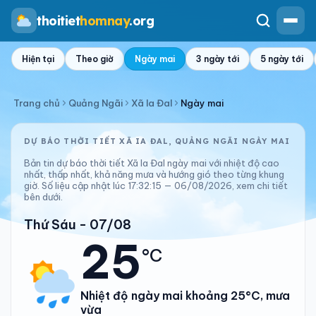
thoitiet
homnay
.org
Hiện tại
Theo giờ
Ngày mai
3 ngày tới
5 ngày tới
Trang chủ
Quảng Ngãi
Xã Ia Đal
Ngày mai
DỰ BÁO THỜI TIẾT XÃ IA ĐAL, QUẢNG NGÃI NGÀY MAI
Bản tin dự báo thời tiết Xã Ia Đal ngày mai với nhiệt độ cao
nhất, thấp nhất, khả năng mưa và hướng gió theo từng khung
giờ. Số liệu cập nhật lúc 17:32:15 — 06/08/2026, xem chi tiết
bên dưới.
Thứ Sáu - 07/08
25
°C
Nhiệt độ ngày mai khoảng 25°C, mưa
vừa