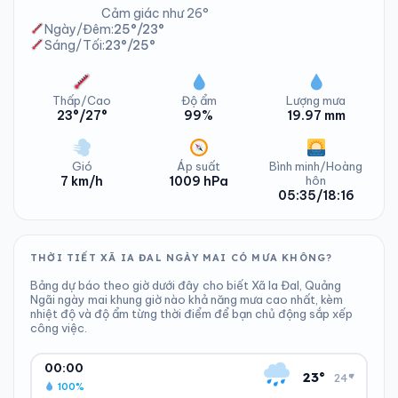
Cảm giác như 26°
Ngày/Đêm:
25°/23°
Sáng/Tối:
23°/25°
Thấp/Cao
Độ ẩm
Lượng mưa
23°/27°
99%
19.97 mm
Gió
Áp suất
Bình minh/Hoàng
7 km/h
1009 hPa
hôn
05:35/18:16
THỜI TIẾT XÃ IA ĐAL NGÀY MAI CÓ MƯA KHÔNG?
Bảng dự báo theo giờ dưới đây cho biết Xã Ia Đal, Quảng
Ngãi ngày mai khung giờ nào khả năng mưa cao nhất, kèm
nhiệt độ và độ ẩm từng thời điểm để bạn chủ động sắp xếp
công việc.
00:00
23°
▾
24°
100%