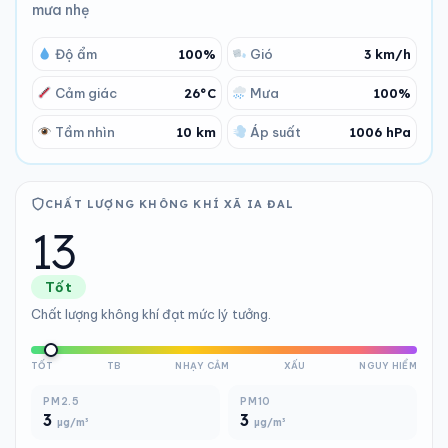
mưa nhẹ
Độ ẩm
100%
Gió
3 km/h
Cảm giác
26°C
Mưa
100%
Tầm nhìn
10 km
Áp suất
1006 hPa
CHẤT LƯỢNG KHÔNG KHÍ XÃ IA ĐAL
13
Tốt
Chất lượng không khí đạt mức lý tưởng.
TỐT
TB
NHẠY CẢM
XẤU
NGUY HIỂM
PM2.5
PM10
3
3
µg/m³
µg/m³