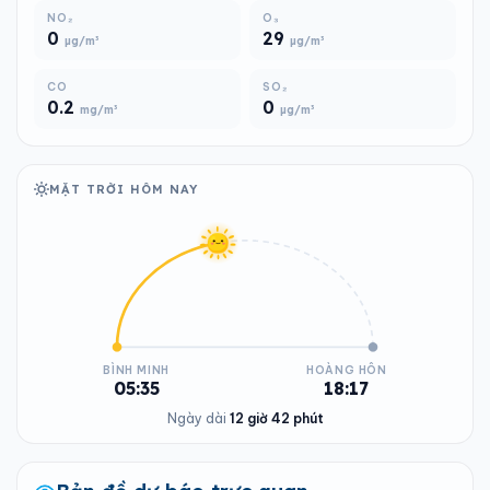
NO₂
O₃
0
29
µg/m³
µg/m³
CO
SO₂
0.2
0
mg/m³
µg/m³
MẶT TRỜI HÔM NAY
BÌNH MINH
HOÀNG HÔN
05:35
18:17
Ngày dài
12 giờ 42 phút