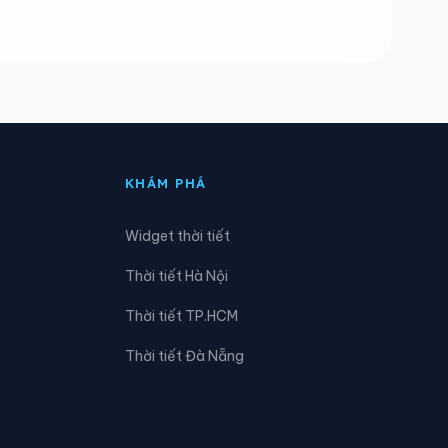
Phường Uông Bí
Xã Ba Chẽ
Xã Điền Xá
Xã Hải Lạng
KHÁM PHÁ
Xã Kỳ Thượng
Widget thời tiết
Xã Quảng Hà
Thời tiết Hà Nội
Xã Tiên Yên
Thời tiết TP.HCM
Thời tiết Đà Nẵng