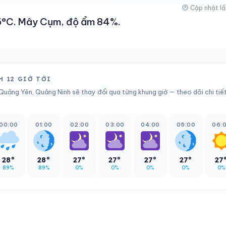
Cập nhật lầ
 35°C. Mây Cụm, độ ẩm 84%.
 12 GIỜ TỚI
Quảng Yên, Quảng Ninh sẽ thay đổi qua từng khung giờ — theo dõi chi tiế
00:00
01:00
02:00
03:00
04:00
05:00
06:
28°
28°
27°
27°
27°
27°
27
89%
89%
0%
0%
0%
0%
0%