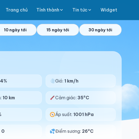
Trang chủ
Tỉnh thành
Tin tức
Widget
10 ngày tới
15 ngày tới
30 ngày tới
84%
Gió:
1 km/h
n:
10 km
Cảm giác:
35°C
%
Áp suất:
1001 hPa
:
0
Điểm sương:
26°C