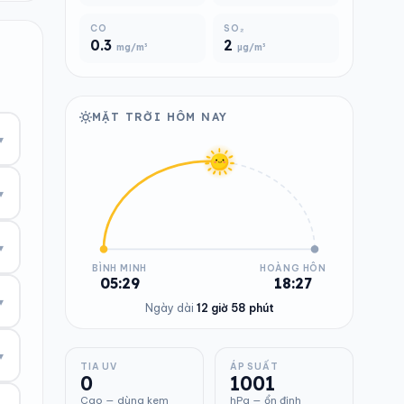
CO
SO₂
0.3
2
mg/m³
µg/m³
MẶT TRỜI HÔM NAY
▾
▾
▾
BÌNH MINH
HOÀNG HÔN
05:29
18:27
▾
Ngày dài
12 giờ 58 phút
▾
TIA UV
ÁP SUẤT
0
1001
Cao — dùng kem
hPa — ổn định