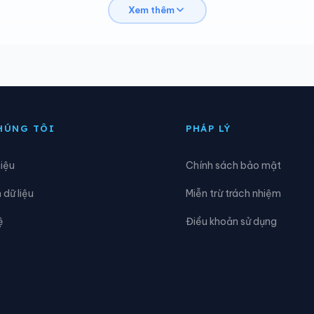
Xem thêm
ng Quang Hanh
Phường Tuần Châu
ng Việt Hưng
Phường Yên Tử
ái Chiên
Xã Đầm Hà
ường Hoa
Xã Hải Hòa
HÚNG TÔI
PHÁP LÝ
ải Sơn
Xã Hoành Mô
hiệu
Chính sách bảo mật
ương Minh
Xã Quảng Đức
dữ liệu
Miễn trừ trách nhiệm
uảng Tân
Xã Thống Nhất
ệ
Điều khoản sử dụng