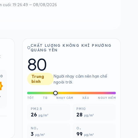
n cuối: 19:26:49 — 08/08/2026
CHẤT LƯỢNG KHÔNG KHÍ PHƯỜNG
QUẢNG YÊN
80
t
Người nhạy cảm nên hạn chế
00
Trung
bình
ngoài trời.
°
TỐT
TB
NHẠY CẢM
XẤU
NGUY HIỂM
PM2.5
PM10
26
28
µg/m³
µg/m³
NO₂
O₃
3
99
µg/m³
µg/m³