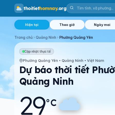
thoitiet
homnay
.org
Hiện tại
Theo giờ
Ngày mai
Trang chủ
Quảng Ninh
Phường Quảng Yên
Cập nhật thực tế
Phường Quảng Yên • Quảng Ninh • Việt Nam
Dự báo thời tiết Phư
Quảng Ninh
29
°C