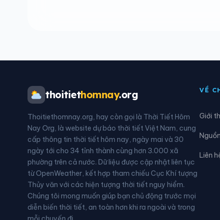
Phường Phong Cốc
Phườ
Phường Vàng Danh
Phườ
Xã Bình Liêu
Xã C
Xã Đông Ngũ
Xã Đ
VỀ C
thoitiet
homnay
.org
Xã Hải Ninh
Xã H
Giới t
Thoitiethomnay.org, hay còn gọi là Thời Tiết Hôm
Xã Lục Hồn
Xã L
Nay Org, là website dự báo thời tiết Việt Nam, cung
Nguồn 
cấp thông tin thời tiết hôm nay, ngày mai và 30
Xã Quảng La
Xã Q
ngày tới cho 34 tỉnh thành cùng hơn 3.000 xã
Liên h
phường trên cả nước. Dữ liệu được cập nhật liên tục
Xã Vĩnh Thực
từ OpenWeather, kết hợp tham chiếu Cục Khí tượng
Thủy văn với các hiện tượng thời tiết nguy hiểm.
Chúng tôi mong muốn giúp bạn chủ động trước mọi
diễn biến thời tiết, an toàn hơn khi ra ngoài và trong
mỗi chuyến đi.