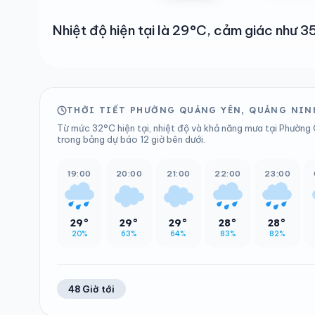
Nhiệt độ hiện tại là 29°C, cảm giác như
THỜI TIẾT PHƯỜNG QUẢNG YÊN, QUẢNG NINH
Từ mức 32°C hiện tại, nhiệt độ và khả năng mưa tại Phường 
trong bảng dự báo 12 giờ bên dưới.
19:00
20:00
21:00
22:00
23:00
29°
29°
29°
28°
28°
20%
63%
64%
83%
82%
48 Giờ tới