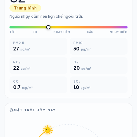
Trung bình
Người nhạy cảm nên hạn chế ngoài trời.
TỐT
TB
NHẠY CẢM
XẤU
NGUY HIỂM
PM2.5
PM10
27
30
µg/m³
µg/m³
NO₂
O₃
22
20
µg/m³
µg/m³
CO
SO₂
0.7
10
mg/m³
µg/m³
MẶT TRỜI HÔM NAY