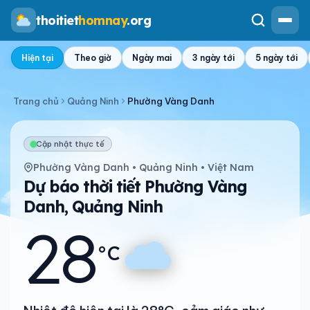
thoitiet
homnay
.org
Hiện tại
Theo giờ
Ngày mai
3 ngày tới
5 ngày tới
Trang chủ
Quảng Ninh
Phường Vàng Danh
Cập nhật thực tế
Phường Vàng Danh • Quảng Ninh • Việt Nam
Dự báo thời tiết Phường Vàng
Danh, Quảng Ninh
28
°C