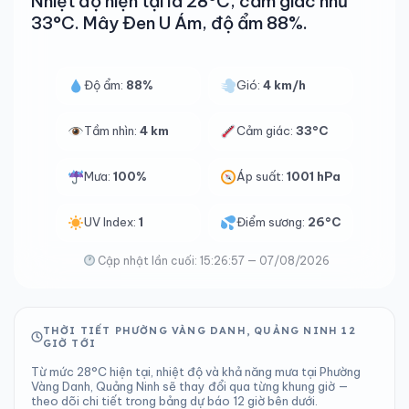
Nhiệt độ hiện tại là 28°C, cảm giác như
33°C. Mây Đen U Ám, độ ẩm 88%.
Độ ẩm:
88%
Gió:
4 km/h
Tầm nhìn:
4 km
Cảm giác:
33°C
Mưa:
100%
Áp suất:
1001 hPa
UV Index:
1
Điểm sương:
26°C
Cập nhật lần cuối: 15:26:57 — 07/08/2026
THỜI TIẾT PHƯỜNG VÀNG DANH, QUẢNG NINH 12
GIỜ TỚI
Từ mức 28°C hiện tại, nhiệt độ và khả năng mưa tại Phường
Vàng Danh, Quảng Ninh sẽ thay đổi qua từng khung giờ —
theo dõi chi tiết trong bảng dự báo 12 giờ bên dưới.