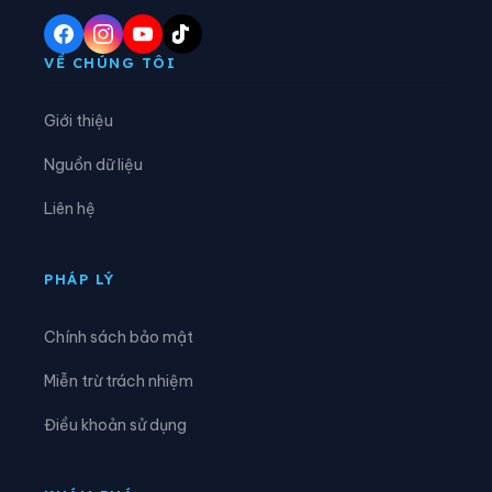
Phường Yên Tử
Xã Ba Chẽ
Xã Bình Liêu
Xã Cái Chiên
VỀ CHÚNG TÔI
Xã Đầm Hà
Xã Điền Xá
Giới thiệu
Xã Đông Ngũ
Xã Đường Hoa
Nguồn dữ liệu
Xã Hải Hòa
Xã Hải Lạng
Liên hệ
Xã Hải Ninh
Xã Hải Sơn
Xã Hoành Mô
Xã Kỳ Thượng
PHÁP LÝ
Xã Lục Hồn
Xã Lương Minh
Chính sách bảo mật
Xã Quảng Đức
Xã Quảng Hà
Miễn trừ trách nhiệm
Xã Quảng La
Xã Quảng Tân
Điều khoản sử dụng
Xã Thống Nhất
Xã Tiên Yên