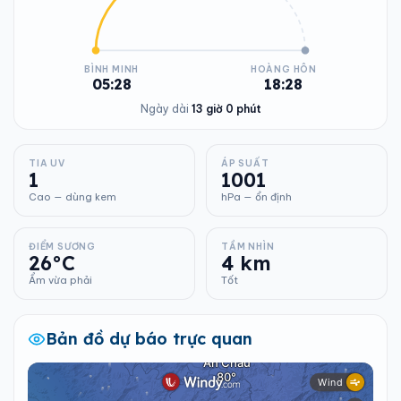
BÌNH MINH
HOÀNG HÔN
05:28
18:28
Ngày dài
13 giờ 0 phút
TIA UV
ÁP SUẤT
1
1001
Cao — dùng kem
hPa — ổn định
ĐIỂM SƯƠNG
TẦM NHÌN
26°C
4 km
Ẩm vừa phải
Tốt
Bản đồ dự báo trực quan