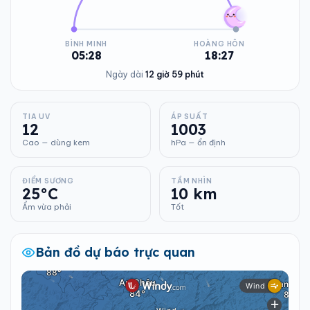
BÌNH MINH
HOÀNG HÔN
05:28
18:27
Ngày dài
12 giờ 59 phút
TIA UV
ÁP SUẤT
12
1003
Cao — dùng kem
hPa — ổn định
ĐIỂM SƯƠNG
TẦM NHÌN
25°C
10 km
Ẩm vừa phải
Tốt
Bản đồ dự báo trực quan