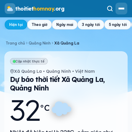
thoitiet
homnay
.org
Hiện tại
Theo giờ
Ngày mai
3 ngày tới
5 ngày tới
Trang chủ
Quảng Ninh
Xã Quảng La
Cập nhật thực tế
Xã Quảng La • Quảng Ninh • Việt Nam
Dự báo thời tiết Xã Quảng La,
Quảng Ninh
32
°C