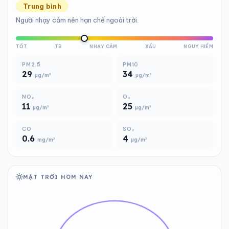
Trung bình
Người nhạy cảm nên hạn chế ngoài trời.
TỐT
TB
NHẠY CẢM
XẤU
NGUY HIỂM
PM2.5
PM10
29
34
µg/m³
µg/m³
NO₂
O₃
11
25
µg/m³
µg/m³
CO
SO₂
0.6
4
mg/m³
µg/m³
MẶT TRỜI HÔM NAY