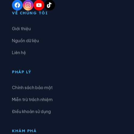
Xã Ba Chẽ
Xã Bình Liêu
VỀ CHÚNG TÔI
Xã Cái Chiên
Xã Đầm Hà
Giới thiệu
Xã Điền Xá
Xã Đông Ngũ
Nguồn dữ liệu
Xã Đường Hoa
Xã Hải Hòa
Liên hệ
Xã Hải Lạng
Xã Hải Ninh
Xã Hải Sơn
Xã Hoành Mô
PHÁP LÝ
Xã Kỳ Thượng
Xã Lục Hồn
Chính sách bảo mật
Xã Lương Minh
Xã Quảng Đức
Miễn trừ trách nhiệm
Xã Quảng Hà
Xã Quảng Tân
Điều khoản sử dụng
Xã Thống Nhất
Xã Tiên Yên
Xã Vĩnh Thực
KHÁM PHÁ