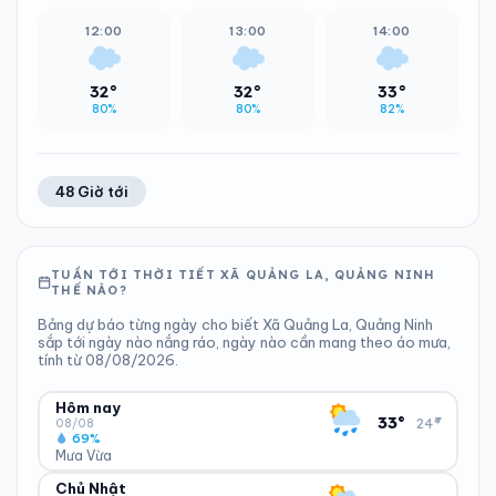
12:00
13:00
14:00
32°
32°
33°
80%
80%
82%
48 Giờ tới
TUẦN TỚI THỜI TIẾT XÃ QUẢNG LA, QUẢNG NINH
THẾ NÀO?
Bảng dự báo từng ngày cho biết Xã Quảng La, Quảng Ninh
sắp tới ngày nào nắng ráo, ngày nào cần mang theo áo mưa,
tính từ 08/08/2026.
Hôm nay
▾
33°
24°
08/08
69%
Mưa Vừa
Chủ Nhật
ĐỘ ẨM
GIÓ