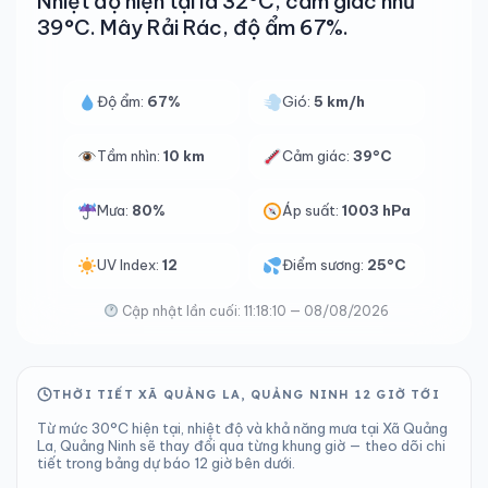
Nhiệt độ hiện tại là 32°C, cảm giác như
39°C. Mây Rải Rác, độ ẩm 67%.
Độ ẩm:
67%
Gió:
5 km/h
Tầm nhìn:
10 km
Cảm giác:
39°C
Mưa:
80%
Áp suất:
1003 hPa
UV Index:
12
Điểm sương:
25°C
Cập nhật lần cuối: 11:18:10 — 08/08/2026
THỜI TIẾT XÃ QUẢNG LA, QUẢNG NINH 12 GIỜ TỚI
Từ mức 30°C hiện tại, nhiệt độ và khả năng mưa tại Xã Quảng
La, Quảng Ninh sẽ thay đổi qua từng khung giờ — theo dõi chi
tiết trong bảng dự báo 12 giờ bên dưới.