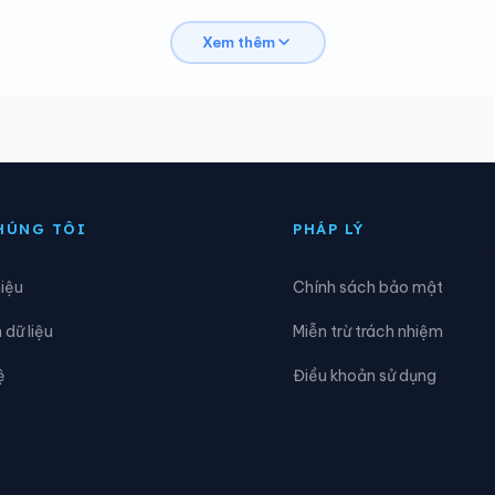
Xem thêm
ng Quang Hanh
Phường Quảng Yên
ng Vàng Danh
Phường Việt Hưng
ình Liêu
Xã Cái Chiên
ông Ngũ
Xã Đường Hoa
HÚNG TÔI
PHÁP LÝ
ải Ninh
Xã Hải Sơn
hiệu
Chính sách bảo mật
ục Hồn
Xã Quảng Đức
dữ liệu
Miễn trừ trách nhiệm
uảng Tân
Xã Thống Nhất
ệ
Điều khoản sử dụng