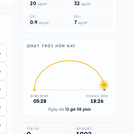
20
32
µg/m³
µg/m³
CO
SO₂
0.9
7
mg/m³
µg/m³
MẶT TRỜI HÔM NAY
▾
▾
▾
BÌNH MINH
HOÀNG HÔN
05:28
18:26
▾
Ngày dài
12 giờ 58 phút
▾
TIA UV
ÁP SUẤT