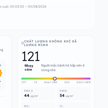
n cuối: 00:03:03 — 09/08/2026
CHẤT LƯỢNG KHÔNG KHÍ XÃ
LƯƠNG MINH
121
ong
Người mắc bệnh hô hấp nên ở
0
Nhạy
cảm
trong nhà.
°
TỐT
TB
NHẠY CẢM
XẤU
NGUY HIỂM
%
PM2.5
PM10
44
54
µg/m³
µg/m³
NO₂
O₃