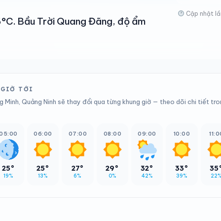
Cập nhật lầ
26°C. Bầu Trời Quang Đãng, độ ẩm
 GIỜ TỚI
g Minh, Quảng Ninh sẽ thay đổi qua từng khung giờ — theo dõi chi tiết tr
05:00
06:00
07:00
08:00
09:00
10:00
11:0
25°
25°
27°
29°
32°
33°
35
19%
13%
6%
0%
42%
39%
22