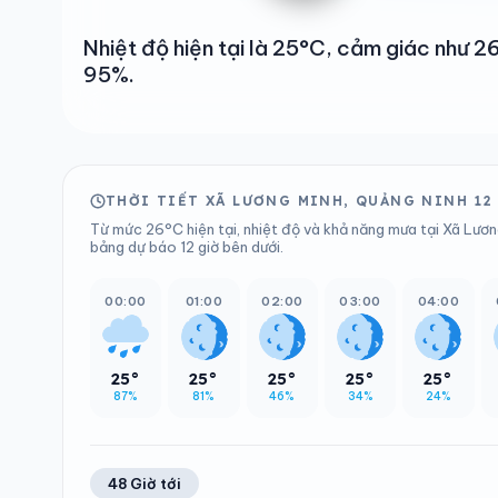
Nhiệt độ hiện tại là 25°C, cảm giác như 
95%.
THỜI TIẾT XÃ LƯƠNG MINH, QUẢNG NINH 12
Từ mức 26°C hiện tại, nhiệt độ và khả năng mưa tại Xã Lươn
bảng dự báo 12 giờ bên dưới.
00:00
01:00
02:00
03:00
04:00
25°
25°
25°
25°
25°
87%
81%
46%
34%
24%
48 Giờ tới