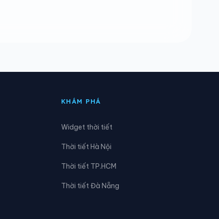
Phường Tuần Châu
Phường Yên Tử
Xã Đầm Hà
Xã Hải Hòa
KHÁM PHÁ
Xã Hoành Mô
Widget thời tiết
Xã Quảng Hà
Thời tiết Hà Nội
Xã Tiên Yên
Thời tiết TP.HCM
Thời tiết Đà Nẵng