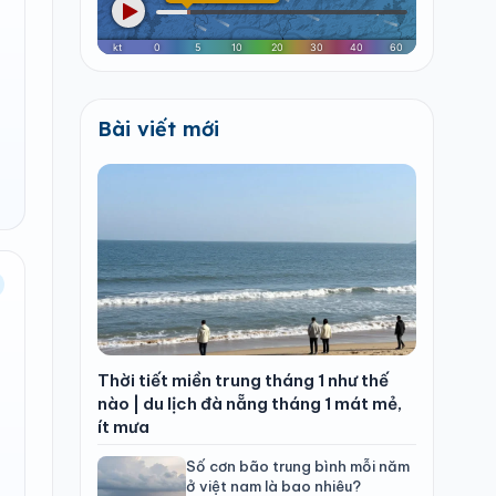
Bài viết mới
Thời tiết miền trung tháng 1 như thế
nào | du lịch đà nẵng tháng 1 mát mẻ,
ít mưa
Số cơn bão trung bình mỗi năm
ở việt nam là bao nhiêu?