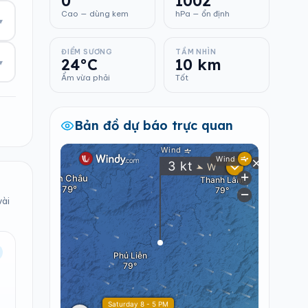
0
1002
Cao — dùng kem
hPa — ổn định
▾
ĐIỂM SƯƠNG
TẦM NHÌN
24°C
10 km
▾
Ẩm vừa phải
Tốt
Bản đồ dự báo trực quan
vài