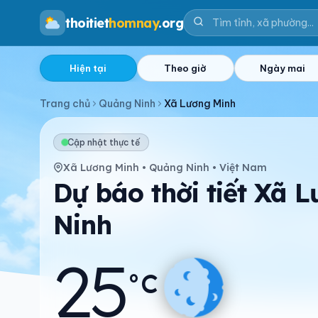
thoitiet
homnay
.org
Hiện tại
Theo giờ
Ngày mai
Trang chủ
Quảng Ninh
Xã Lương Minh
Cập nhật thực tế
Xã Lương Minh • Quảng Ninh • Việt Nam
Dự báo thời tiết Xã 
Ninh
25
°C