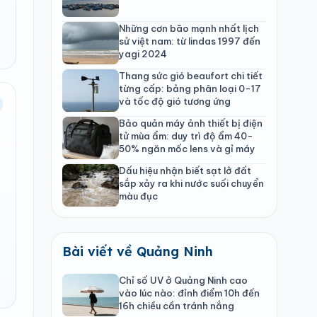
Những cơn bão mạnh nhất lịch
sử việt nam: từ lindas 1997 đến
yagi 2024
Thang sức gió beaufort chi tiết
từng cấp: bảng phân loại 0-17
và tốc độ gió tương ứng
Bảo quản máy ảnh thiết bị điện
tử mùa ẩm: duy trì độ ẩm 40-
50% ngăn mốc lens và gỉ máy
Dấu hiệu nhận biết sạt lở đất
sắp xảy ra khi nước suối chuyển
màu đục
Bài viết về Quảng Ninh
Chỉ số UV ở Quảng Ninh cao
vào lúc nào: đỉnh điểm 10h đến
16h chiều cần tránh nắng