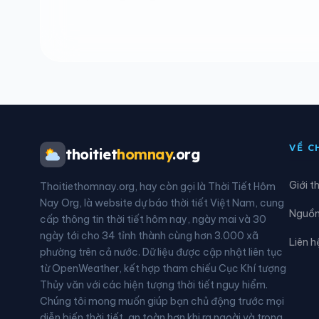
Phường Phong Cốc
Phườ
Phường Uông Bí
Phườ
Xã Ba Chẽ
Xã B
Xã Điền Xá
Xã Đ
VỀ C
thoitiet
homnay
.org
Xã Hải Lạng
Xã H
Giới t
Thoitiethomnay.org, hay còn gọi là Thời Tiết Hôm
Xã Kỳ Thượng
Xã L
Nay Org, là website dự báo thời tiết Việt Nam, cung
Nguồn 
cấp thông tin thời tiết hôm nay, ngày mai và 30
Xã Quảng La
Xã Q
ngày tới cho 34 tỉnh thành cùng hơn 3.000 xã
Liên h
phường trên cả nước. Dữ liệu được cập nhật liên tục
Xã Vĩnh Thực
từ OpenWeather, kết hợp tham chiếu Cục Khí tượng
Thủy văn với các hiện tượng thời tiết nguy hiểm.
Chúng tôi mong muốn giúp bạn chủ động trước mọi
diễn biến thời tiết, an toàn hơn khi ra ngoài và trong