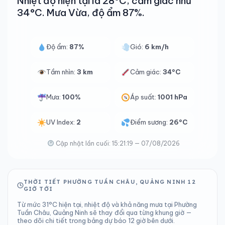
Nhiệt độ hiện tại là 28°C, cảm giác như
34°C. Mưa Vừa, độ ẩm 87%.
Độ ẩm:
87%
Gió:
6 km/h
Tầm nhìn:
3 km
Cảm giác:
34°C
Mưa:
100%
Áp suất:
1001 hPa
UV Index:
2
Điểm sương:
26°C
Cập nhật lần cuối: 15:21:19 — 07/08/2026
THỜI TIẾT PHƯỜNG TUẦN CHÂU, QUẢNG NINH 12
GIỜ TỚI
Từ mức 31°C hiện tại, nhiệt độ và khả năng mưa tại Phường
Tuần Châu, Quảng Ninh sẽ thay đổi qua từng khung giờ —
theo dõi chi tiết trong bảng dự báo 12 giờ bên dưới.