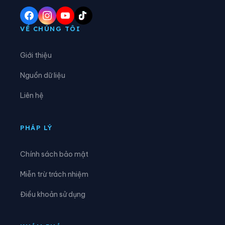
Phường Yên Tử
Xã Ba Chẽ
Xã Bình Liêu
Xã Cái Chiên
VỀ CHÚNG TÔI
Xã Đầm Hà
Xã Điền Xá
Giới thiệu
Xã Đông Ngũ
Xã Đường Hoa
Nguồn dữ liệu
Xã Hải Hòa
Xã Hải Lạng
Liên hệ
Xã Hải Ninh
Xã Hải Sơn
Xã Hoành Mô
Xã Kỳ Thượng
PHÁP LÝ
Xã Lục Hồn
Xã Lương Minh
Chính sách bảo mật
Xã Quảng Đức
Xã Quảng Hà
Miễn trừ trách nhiệm
Xã Quảng La
Xã Quảng Tân
Điều khoản sử dụng
Xã Thống Nhất
Xã Tiên Yên