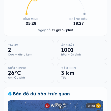
BÌNH MINH
HOÀNG HÔN
05:28
18:27
Ngày dài
12 giờ 59 phút
TIA UV
ÁP SUẤT
2
1001
Cao — dùng kem
hPa — ổn định
ĐIỂM SƯƠNG
TẦM NHÌN
26°C
3 km
Ẩm vừa phải
Tốt
Bản đồ dự báo trực quan