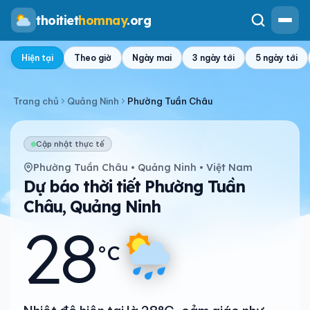
thoitiet
homnay
.org
Hiện tại
Theo giờ
Ngày mai
3 ngày tới
5 ngày tới
Trang chủ
Quảng Ninh
Phường Tuần Châu
Cập nhật thực tế
Phường Tuần Châu • Quảng Ninh • Việt Nam
Dự báo thời tiết Phường Tuần
Châu, Quảng Ninh
28
°C