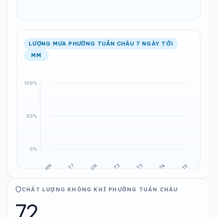
LƯỢNG MƯA PHƯỜNG TUẦN CHÂU 7 NGÀY TỚI
MM
CHẤT LƯỢNG KHÔNG KHÍ PHƯỜNG TUẦN CHÂU
72