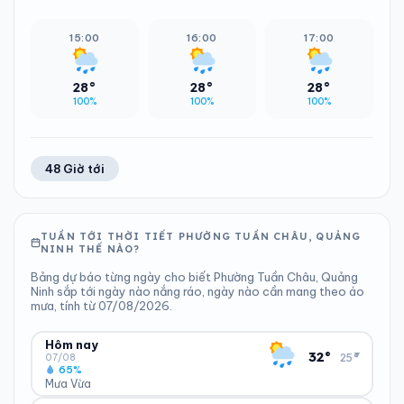
15:00
16:00
17:00
28°
28°
28°
100%
100%
100%
48 Giờ tới
TUẦN TỚI THỜI TIẾT PHƯỜNG TUẦN CHÂU, QUẢNG
NINH THẾ NÀO?
Bảng dự báo từng ngày cho biết Phường Tuần Châu, Quảng
Ninh sắp tới ngày nào nắng ráo, ngày nào cần mang theo áo
mưa, tính từ 07/08/2026.
Hôm nay
▾
32°
25°
07/08
65%
Mưa Vừa