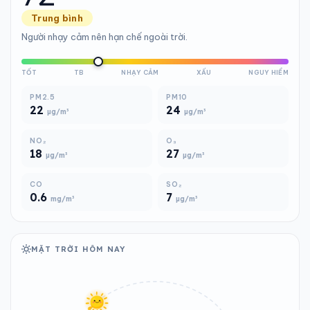
Trung bình
Người nhạy cảm nên hạn chế ngoài trời.
TỐT
TB
NHẠY CẢM
XẤU
NGUY HIỂM
PM2.5
PM10
22
24
µg/m³
µg/m³
NO₂
O₃
18
27
µg/m³
µg/m³
CO
SO₂
0.6
7
mg/m³
µg/m³
MẶT TRỜI HÔM NAY