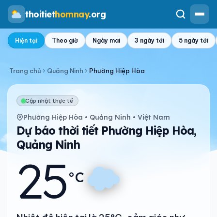
thoitiet
homnay
.org
Hiện tại
Theo giờ
Ngày mai
3 ngày tới
5 ngày tới
Trang chủ
Quảng Ninh
Phường Hiệp Hòa
Cập nhật thực tế
Phường Hiệp Hòa • Quảng Ninh • Việt Nam
Dự báo thời tiết Phường Hiệp Hòa,
Quảng Ninh
25
°C