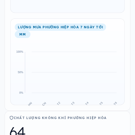
LƯỢNG MƯA PHƯỜNG HIỆP HÒA 7 NGÀY TỚI
MM
CHẤT LƯỢNG KHÔNG KHÍ PHƯỜNG HIỆP HÒA
64