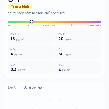
Trung bình
Người nhạy cảm nên hạn chế ngoài trời.
TỐT
TB
NHẠY CẢM
XẤU
NGUY HIỂM
PM2.5
PM10
18
20
µg/m³
µg/m³
NO₂
O₃
4
60
µg/m³
µg/m³
CO
SO₂
0.3
2
mg/m³
µg/m³
MẶT TRỜI HÔM NAY