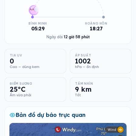
BÌNH MINH
HOÀNG HÔN
05:29
18:27
Ngày dài
12 giờ 58 phút
TIA UV
ÁP SUẤT
0
1002
Cao — dùng kem
hPa — ổn định
ĐIỂM SƯƠNG
TẦM NHÌN
25°C
9 km
Ẩm vừa phải
Tốt
Bản đồ dự báo trực quan