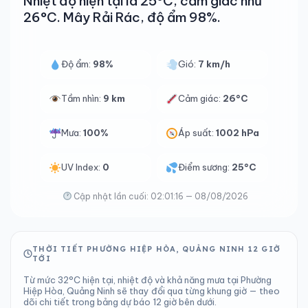
Nhiệt độ hiện tại là 25°C, cảm giác như
26°C. Mây Rải Rác, độ ẩm 98%.
Độ ẩm:
98%
Gió:
7 km/h
Tầm nhìn:
9 km
Cảm giác:
26°C
Mưa:
100%
Áp suất:
1002 hPa
UV Index:
0
Điểm sương:
25°C
Cập nhật lần cuối: 02:01:16 — 08/08/2026
THỜI TIẾT PHƯỜNG HIỆP HÒA, QUẢNG NINH 12 GIỜ
TỚI
Từ mức 32°C hiện tại, nhiệt độ và khả năng mưa tại Phường
Hiệp Hòa, Quảng Ninh sẽ thay đổi qua từng khung giờ — theo
dõi chi tiết trong bảng dự báo 12 giờ bên dưới.