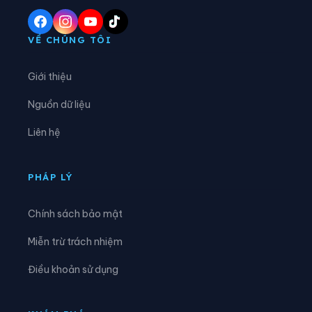
Phường Yên Tử
Xã Ba Chẽ
Xã Bình Liêu
Xã Cái Chiên
VỀ CHÚNG TÔI
Xã Đầm Hà
Xã Điền Xá
Giới thiệu
Xã Đông Ngũ
Xã Đường Hoa
Nguồn dữ liệu
Xã Hải Hòa
Xã Hải Lạng
Liên hệ
Xã Hải Ninh
Xã Hải Sơn
Xã Hoành Mô
Xã Kỳ Thượng
PHÁP LÝ
Xã Lục Hồn
Xã Lương Minh
Chính sách bảo mật
Xã Quảng Đức
Xã Quảng Hà
Miễn trừ trách nhiệm
Xã Quảng La
Xã Quảng Tân
Điều khoản sử dụng
Xã Thống Nhất
Xã Tiên Yên