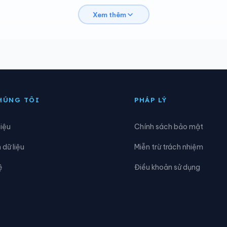
Xem thêm
ăk Kôi
Xã Đăk Long
ăk Pék
Xã Đăk Plô
ăk Rve
Xã Đăk Sao
ăk Ui
Xã Đặng Thùy Trâm
HÚNG TÔI
PHÁP LÝ
ông Trà Bồng
Xã Dục Nông
hiệu
Chính sách bảo mật
a Tơi
Xã Khánh Cường
dữ liệu
Miễn trừ trách nhiệm
on Plông
Xã Lân Phong
ệ
Điều khoản sử dụng
ăng Ri
Xã Minh Long
ô Rai
Xã Nghĩa Giang
gọk Bay
Xã Ngọk Réo