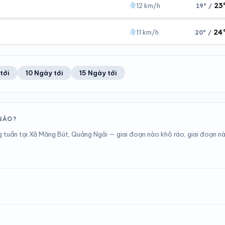
23
12 km/h
19° /
Áp suất
Gió
1006 hPa
12 km/h
24
11 km/h
20° /
Áp suất
Gió
1006 hPa
12 km/h
Áp suất
Gió
tới
10 Ngày tới
15 Ngày tới
1005 hPa
11 km/h
NÀO?
 tuần tại Xã Măng Bút, Quảng Ngãi — giai đoạn nào khô ráo, giai đoạn n