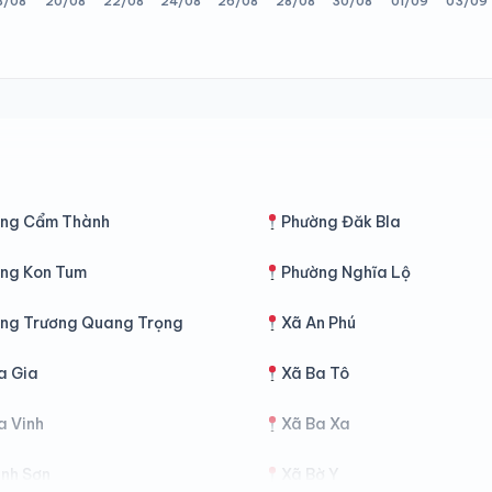
ng Cẩm Thành
Phường Đăk Bla
ng Kon Tum
Phường Nghĩa Lộ
ng Trương Quang Trọng
Xã An Phú
a Gia
Xã Ba Tô
a Vinh
Xã Ba Xa
ình Sơn
Xã Bờ Y