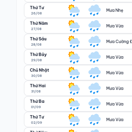
Ngày/đêm
Sáng/tối
28°/21°
21°/23°
Thứ Tư
Mưa Nhẹ
26/08
Ngày/đêm
Sáng/tối
27°/21°
21°/23°
Thứ Năm
Mưa Vừa
27/08
Ngày/đêm
Sáng/tối
26°/21°
21°/23°
Thứ Sáu
Mưa Cường 
28/08
Ngày/đêm
Sáng/tối
23°/20°
21°/21°
Thứ Bảy
Mưa Vừa
29/08
Ngày/đêm
Sáng/tối
21°/21°
20°/21°
Chủ Nhật
Mưa Vừa
30/08
Ngày/đêm
Sáng/tối
22°/20°
21°/21°
Thứ Hai
Mưa Vừa
31/08
Ngày/đêm
Sáng/tối
22°/20°
20°/20°
Thứ Ba
Mưa Vừa
01/09
Ngày/đêm
Sáng/tối
20°/20°
19°/20°
Thứ Tư
Mưa Vừa
02/09
Ngày/đêm
Sáng/tối
20°/20°
20°/19°