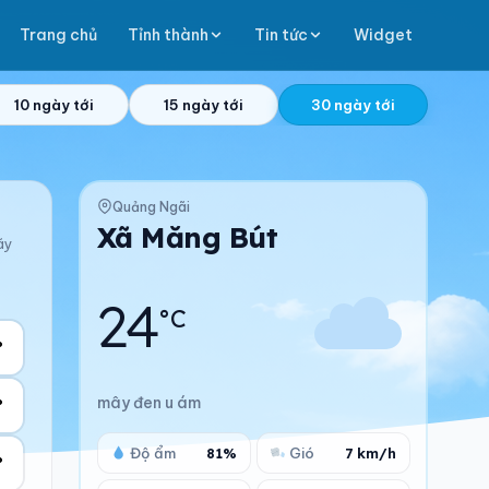
Trang chủ
Tỉnh thành
Tin tức
Widget
10 ngày tới
15 ngày tới
30 ngày tới
Quảng Ngãi
Xã Măng Bút
ãy
24
°C
°
mây đen u ám
°
Độ ẩm
81%
Gió
7 km/h
°