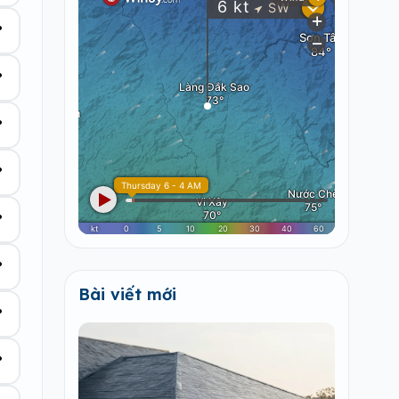
°
°
°
°
°
°
Bài viết mới
°
°