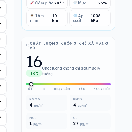
Cảm giác
24°C
Mưa
25%
°
Tầm
10
Áp
1008
nhìn
km
suất
hPa
°
°
CHẤT LƯỢNG KHÔNG KHÍ XÃ MĂNG
BÚT
16
°
Chất lượng không khí đạt mức lý
°
Tốt
tưởng.
°
TỐT
TB
NHẠY CẢM
XẤU
NGUY HIỂM
PM2.5
PM10
°
4
4
µg/m³
µg/m³
°
NO₂
O₃
1
27
µg/m³
µg/m³