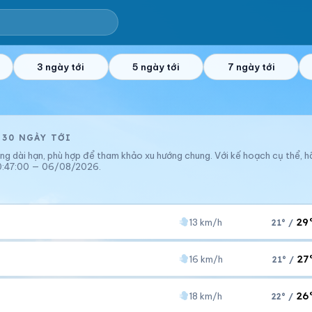
3 ngày tới
5 ngày tới
7 ngày tới
 30 NGÀY TỚI
ợng dài hạn, phù hợp để tham khảo xu hướng chung. Với kế hoạch cụ thể, h
c 10:47:00 — 06/08/2026.
29
13 km/h
21° /
27
16 km/h
21° /
Áp suất
Gió
1005 hPa
13 km/h
26
18 km/h
22° /
Áp suất
Gió