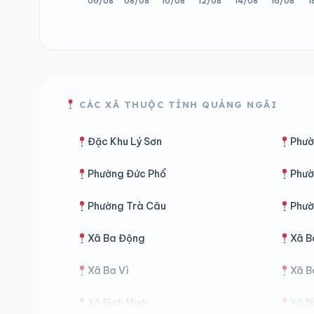
CÁC XÃ THUỘC TỈNH QUẢNG NGÃI
Đặc Khu Lý Sơn
Phườ
Phường Đức Phổ
Phườ
Phường Trà Câu
Phườ
Xã Ba Động
Xã B
Xã Ba Vì
Xã B
Xã Bình Minh
Xã B