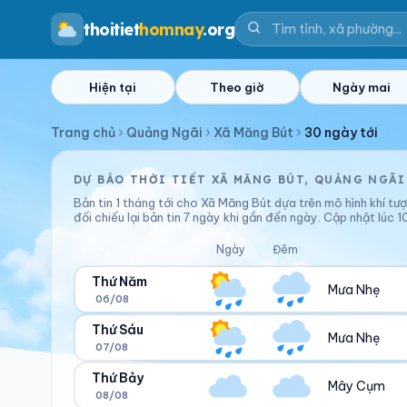
thoitiet
homnay
.org
Hiện tại
Theo giờ
Ngày mai
Trang chủ
Quảng Ngãi
Xã Măng Bút
30 ngày tới
DỰ BÁO THỜI TIẾT XÃ MĂNG BÚT, QUẢNG NGÃI
Bản tin 1 tháng tới cho Xã Măng Bút dựa trên mô hình khí tư
đối chiếu lại bản tin 7 ngày khi gần đến ngày. Cập nhật lú
Ngày
Đêm
Thứ Năm
Mưa Nhẹ
06/08
Thứ Sáu
Mưa Nhẹ
07/08
Ngày/đêm
Sáng/tối
29°/22°
21°/23°
Thứ Bảy
Mây Cụm
08/08
Ngày/đêm
Sáng/tối