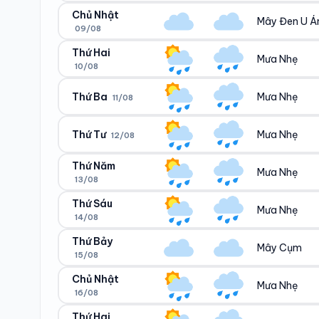
27°/22°
21°/24°
Chủ Nhật
Mây Đen U 
09/08
Ngày/đêm
Sáng/tối
26°/22°
22°/24°
Thứ Hai
Mưa Nhẹ
10/08
Ngày/đêm
Sáng/tối
26°/22°
22°/24°
Thứ Ba
Mưa Nhẹ
11/08
Ngày/đêm
Sáng/tối
26°/22°
22°/23°
Thứ Tư
Mưa Nhẹ
12/08
Ngày/đêm
Sáng/tối
27°/21°
21°/23°
Thứ Năm
Mưa Nhẹ
13/08
Ngày/đêm
Sáng/tối
24°/21°
21°/22°
Thứ Sáu
Mưa Nhẹ
14/08
Ngày/đêm
Sáng/tối
24°/22°
21°/22°
Thứ Bảy
Mây Cụm
15/08
Ngày/đêm
Sáng/tối
25°/21°
21°/23°
Chủ Nhật
Mưa Nhẹ
16/08
Ngày/đêm
Sáng/tối
26°/22°
21°/24°
Thứ Hai