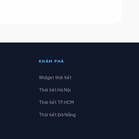
Xã Đăk Mar
Xã Đăk Pxi
Xã Đăk Tô
Xã Đình Cương
KHÁM PHÁ
Xã Ia Chim
Widget thời tiết
Xã Kon Braih
Thời tiết Hà Nội
Xã Long Phụng
Thời tiết TP.HCM
Xã Mỏ Cày
Thời tiết Đà Nẵng
Xã Nghĩa Hành
Xã Ngọk Tụ