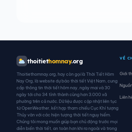
Xã Đăk Hà
Xã Đ
Xã Đăk Môn
Xã Đ
Xã Đăk Rơ Wa
Xã Đ
Xã Đăk Tờ Kan
Xã Đ
VỀ C
thoitiet
homnay
.org
Xã Đông Sơn
Xã Đ
Giới t
Thoitiethomnay.org, hay còn gọi là Thời Tiết Hôm
Xã Ia Đal
Xã I
Nay Org, là website dự báo thời tiết Việt Nam, cung
Nguồn 
cấp thông tin thời tiết hôm nay, ngày mai và 30
Xã Kon Đào
Xã K
ngày tới cho 34 tỉnh thành cùng hơn 3.000 xã
Liên h
phường trên cả nước. Dữ liệu được cập nhật liên tục
Xã Măng Đen
Xã M
từ OpenWeather, kết hợp tham chiếu Cục Khí tượng
Thủy văn với các hiện tượng thời tiết nguy hiểm.
Xã Mộ Đức
Xã M
Chúng tôi mong muốn giúp bạn chủ động trước mọi
diễn biến thời tiết, an toàn hơn khi ra ngoài và trong
Xã Ngọc Linh
Xã N