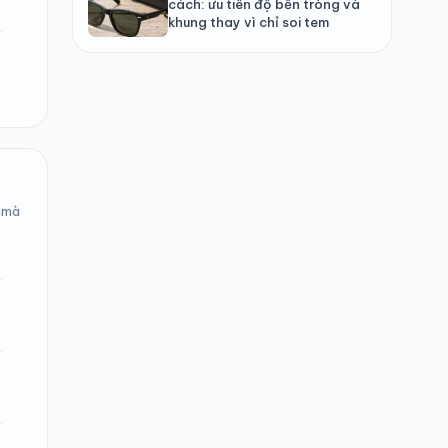
cách: ưu tiên độ bền tròng và
khung thay vì chỉ soi tem
h mà