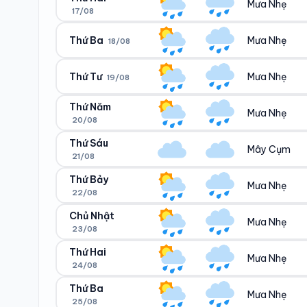
Mưa Nhẹ
17/08
Ngày/đêm
Sáng/tối
28°/22°
21°/24°
Thứ Ba
Mưa Nhẹ
18/08
Ngày/đêm
Sáng/tối
25°/22°
21°/24°
Thứ Tư
Mưa Nhẹ
19/08
Ngày/đêm
Sáng/tối
24°/21°
21°/22°
Thứ Năm
Mưa Nhẹ
20/08
Ngày/đêm
Sáng/tối
23°/21°
20°/22°
Thứ Sáu
Mây Cụm
21/08
Ngày/đêm
Sáng/tối
28°/22°
21°/25°
Thứ Bảy
Mưa Nhẹ
22/08
Ngày/đêm
Sáng/tối
28°/22°
22°/24°
Chủ Nhật
Mưa Nhẹ
23/08
Ngày/đêm
Sáng/tối
27°/21°
21°/23°
Thứ Hai
Mưa Nhẹ
24/08
Ngày/đêm
Sáng/tối
27°/21°
21°/23°
Thứ Ba
Mưa Nhẹ
25/08