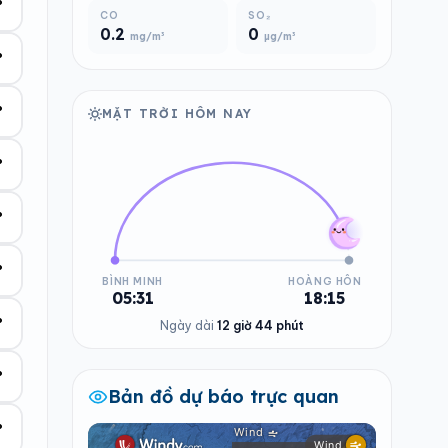
°
CO
SO₂
0.2
0
mg/m³
µg/m³
°
°
MẶT TRỜI HÔM NAY
°
°
°
BÌNH MINH
HOÀNG HÔN
05:31
18:15
°
Ngày dài
12 giờ 44 phút
°
Bản đồ dự báo trực quan
°