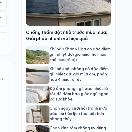
°
°
Chống thấm dột nhà trước mùa mưa:
Giải pháp nhanh và hiệu quả
Khí hậu Khánh Hòa có đặc điểm
gì | nhiệt đới gió mùa, hai mùa
khô mưa rõ rệt
Khí hậu hải phòng có đặc điểm
gì: nhiệt đới gió mùa ẩm, phân
ào
hóa 4 mùa rõ rệt
Độ ẩm phòng ngủ bao nhiêu là
tốt để đảm bảo giấc ngủ ngon
và sức khỏe
Chọn ngày cưới hỏi tránh mưa
bão: ưu tiên lịch thời tiết hơn
phong thủy
Chọn kính râm chống uv đúng