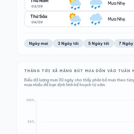
Thứ Năm
Mưa Nhẹ
03/09
Ngày/đêm
Sáng/tối
20°/19°
20°/20°
Thứ Sáu
Mưa Nhẹ
04/09
Ngày/đêm
Sáng/tối
23°/20°
19°/21°
Ngày/đêm
Sáng/tối
Ngày mai
3 Ngày tới
5 Ngày tới
7 Ngày 
24°/20°
20°/22°
THÁNG TỚI XÃ MĂNG BÚT MƯA DỒN VÀO TUẦN 
Biểu đồ lượng mưa 30 ngày cho thấy phân bố mưa theo từng
mưa nhiều để bạn định hình kế hoạch từ sớm.