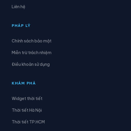
Xã Đặng Thùy Trâm
Xã Đình Cương
Liên hệ
Xã Đông Sơn
Xã Đông Trà Bồng
Xã Dục Nông
Xã Ia Chim
PHÁP LÝ
Xã Ia Đal
Xã Ia Tơi
Chính sách bảo mật
Xã Khánh Cường
Xã Kon Braih
Miễn trừ trách nhiệm
Xã Kon Đào
Xã Kon Plông
Điều khoản sử dụng
Xã Lân Phong
Xã Long Phụng
Xã Măng Đen
Xã Măng Ri
KHÁM PHÁ
Xã Minh Long
Xã Mỏ Cày
Widget thời tiết
Xã Mộ Đức
Xã Mô Rai
Thời tiết Hà Nội
Xã Nghĩa Giang
Xã Nghĩa Hành
Thời tiết TP.HCM
Xã Ngọc Linh
Xã Ngọk Bay