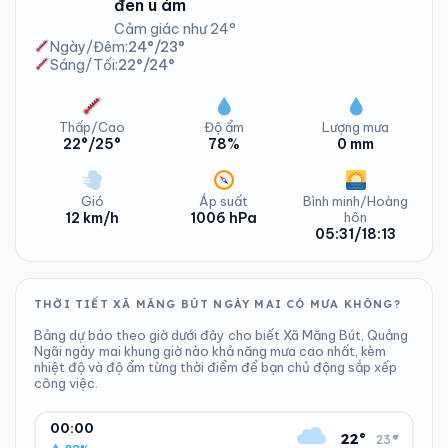
đen u ám
Cảm giác như 24°
Ngày/Đêm:
24°/23°
Sáng/Tối:
22°/24°
Thấp/Cao
Độ ẩm
Lượng mưa
22°/25°
78%
0 mm
Gió
Áp suất
Bình minh/Hoàng
12 km/h
1006 hPa
hôn
05:31/18:13
THỜI TIẾT XÃ MĂNG BÚT NGÀY MAI CÓ MƯA KHÔNG?
Bảng dự báo theo giờ dưới đây cho biết Xã Măng Bút, Quảng
Ngãi ngày mai khung giờ nào khả năng mưa cao nhất, kèm
nhiệt độ và độ ẩm từng thời điểm để bạn chủ động sắp xếp
công việc.
00:00
22°
▾
23°