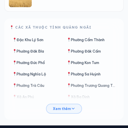
CÁC XÃ THUỘC TỈNH QUẢNG NGÃI
Đặc Khu Lý Sơn
Phường Cẩm Thành
Phường Đăk Bla
Phường Đăk Cấm
Phường Đức Phổ
Phường Kon Tum
Phường Nghĩa Lộ
Phường Sa Huỳnh
Phường Trà Câu
Phường Trương Quang Trọng
Xã An Phú
Xã Ba Dinh
Xã Ba Động
Xã Ba Gia
Xem thêm
Xã Ba Tô
Xã Ba Tơ