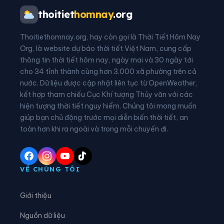
Xã Ba Vì
Xã Ba Vinh
thoitiet
homnay
.org
Xã Ba Xa
Xã Bình Chương
Thoitiethomnay.org, hay còn gọi là Thời Tiết Hôm Nay
Xã Bình Minh
Xã Bình Sơn
Org, là website dự báo thời tiết Việt Nam, cung cấp
thông tin thời tiết hôm nay, ngày mai và 30 ngày tới
Xã Bờ Y
Xã Cà Đam
cho 34 tỉnh thành cùng hơn 3.000 xã phường trên cả
nước. Dữ liệu được cập nhật liên tục từ OpenWeather,
Xã Đăk Hà
Xã Đăk Kôi
kết hợp tham chiếu Cục Khí tượng Thủy văn với các
hiện tượng thời tiết nguy hiểm. Chúng tôi mong muốn
Xã Đăk Long
Xã Đăk Mar
giúp bạn chủ động trước mọi diễn biến thời tiết, an
Xã Đăk Môn
Xã Đăk Pék
toàn hơn khi ra ngoài và trong mỗi chuyến đi.
Xã Đăk Plô
Xã Đăk Pxi
Xã Đăk Rơ Wa
Xã Đăk Rve
VỀ CHÚNG TÔI
Xã Đăk Sao
Xã Đăk Tô
Giới thiệu
Xã Đăk Tờ Kan
Xã Đăk Ui
Nguồn dữ liệu