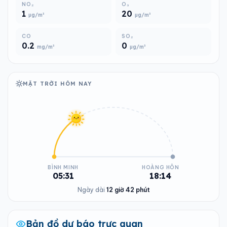
NO₂
O₃
1
20
µg/m³
µg/m³
CO
SO₂
0.2
0
mg/m³
µg/m³
MẶT TRỜI HÔM NAY
BÌNH MINH
HOÀNG HÔN
05:31
18:14
Ngày dài
12 giờ 42 phút
Bản đồ dự báo trực quan