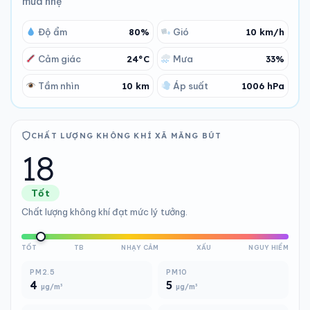
mưa nhẹ
Độ ẩm
80%
Gió
10 km/h
Cảm giác
24°C
Mưa
33%
Tầm nhìn
10 km
Áp suất
1006 hPa
CHẤT LƯỢNG KHÔNG KHÍ XÃ MĂNG BÚT
18
Tốt
Chất lượng không khí đạt mức lý tưởng.
TỐT
TB
NHẠY CẢM
XẤU
NGUY HIỂM
PM2.5
PM10
4
5
µg/m³
µg/m³