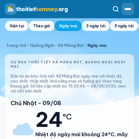
thoitiet
homnay
.org
Hiện tại
Theo giờ
Ngày mai
3 ngày tới
5 ngày tới
Trang chủ
Quảng Ngãi
Xã Măng Bút
Ngày mai
DỰ BÁO THỜI TIẾT XÃ MĂNG BÚT, QUẢNG NGÃI NGÀY
MAI
Bản tin dự báo thời tiết Xã Măng Bút ngày mai với nhiệt độ
cao nhất, thấp nhất, khả năng mưa và hướng gió theo từng
khung giờ. Số liệu cập nhật lúc 15:29:46 — 08/08/2026, xem
chi tiết bên dưới.
Chủ Nhật - 09/08
24
°C
Nhiệt độ ngày mai khoảng 24°C, mây