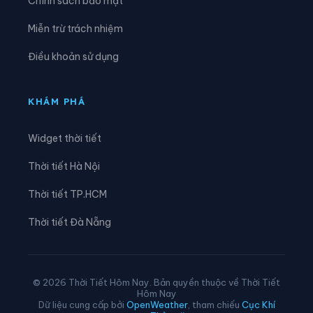
Chính sách bảo mật
Xã Khánh Cường
Xã Kon Braih
Miễn trừ trách nhiệm
Xã Kon Đào
Xã Kon Plông
Điều khoản sử dụng
Xã Lân Phong
Xã Long Phụng
Xã Măng Đen
Xã Măng Ri
KHÁM PHÁ
Xã Minh Long
Xã Mỏ Cày
Widget thời tiết
Xã Mộ Đức
Xã Mô Rai
Thời tiết Hà Nội
Xã Nghĩa Giang
Xã Nghĩa Hành
Thời tiết TP.HCM
Xã Ngọc Linh
Xã Ngọk Bay
Thời tiết Đà Nẵng
Xã Ngọk Réo
Xã Ngọk Tụ
Xã Nguyễn Nghiêm
Xã Phước Giang
© 2026 Thời Tiết Hôm Nay. Bản quyền thuộc về Thời Tiết
Hôm Nay
Xã Rờ Kơi
Xã Sa Bình
Dữ liệu cung cấp bởi
OpenWeather
, tham chiếu
Cục Khí