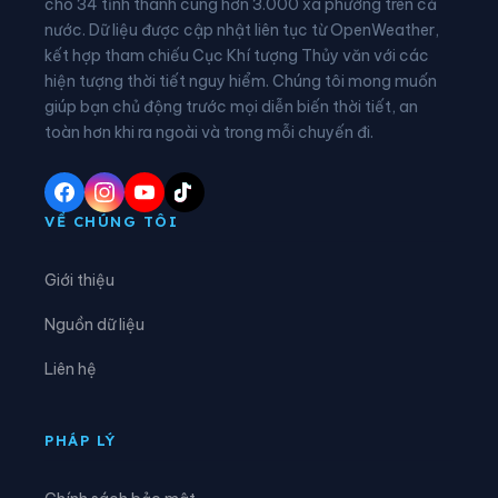
cho 34 tỉnh thành cùng hơn 3.000 xã phường trên cả
nước. Dữ liệu được cập nhật liên tục từ OpenWeather,
Xã Đăk Hà
Xã Đăk Kôi
kết hợp tham chiếu Cục Khí tượng Thủy văn với các
hiện tượng thời tiết nguy hiểm. Chúng tôi mong muốn
Xã Đăk Long
Xã Đăk Mar
giúp bạn chủ động trước mọi diễn biến thời tiết, an
Xã Đăk Môn
Xã Đăk Pék
toàn hơn khi ra ngoài và trong mỗi chuyến đi.
Xã Đăk Plô
Xã Đăk Pxi
Xã Đăk Rơ Wa
Xã Đăk Rve
VỀ CHÚNG TÔI
Xã Đăk Sao
Xã Đăk Tô
Giới thiệu
Xã Đăk Tờ Kan
Xã Đăk Ui
Nguồn dữ liệu
Xã Đặng Thùy Trâm
Xã Đình Cương
Liên hệ
Xã Đông Sơn
Xã Đông Trà Bồng
Xã Dục Nông
Xã Ia Chim
PHÁP LÝ
Xã Ia Đal
Xã Ia Tơi