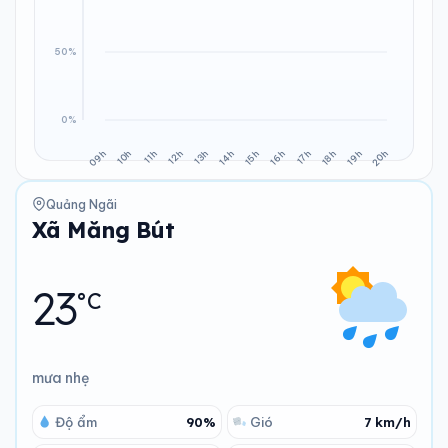
Quảng Ngãi
Xã Măng Bút
23
°C
mưa nhẹ
Độ ẩm
90%
Gió
7 km/h