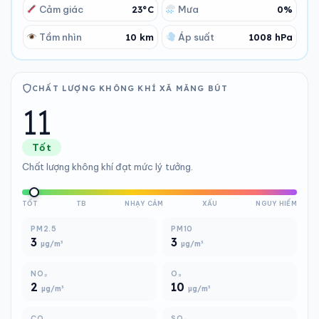
Cảm giác
23°C
Mưa
0%
Tầm nhìn
10 km
Áp suất
1008 hPa
CHẤT LƯỢNG KHÔNG KHÍ XÃ MĂNG BÚT
11
Tốt
Chất lượng không khí đạt mức lý tưởng.
TỐT
TB
NHẠY CẢM
XẤU
NGUY HIỂM
PM2.5
PM10
3
3
µg/m³
µg/m³
NO₂
O₃
2
10
µg/m³
µg/m³
CO
SO₂