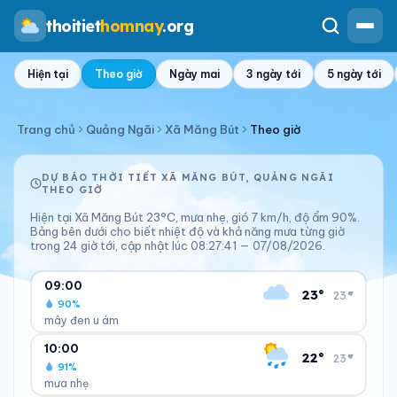
thoitiet
homnay
.org
Hiện tại
Theo giờ
Ngày mai
3 ngày tới
5 ngày tới
Trang chủ
Quảng Ngãi
Xã Măng Bút
Theo giờ
DỰ BÁO THỜI TIẾT XÃ MĂNG BÚT, QUẢNG NGÃI
THEO GIỜ
Hiện tại Xã Măng Bút 23°C, mưa nhẹ, gió 7 km/h, độ ẩm 90%.
Bảng bên dưới cho biết nhiệt độ và khả năng mưa từng giờ
trong 24 giờ tới, cập nhật lúc 08:27:41 — 07/08/2026.
09:00
23°
▾
23°
90%
mây đen u ám
CẢM GIÁC
ĐỘ ẨM
10:00
22°
▾
23°
23°C
90%
91%
Giống thực tế
Ẩm
mưa nhẹ