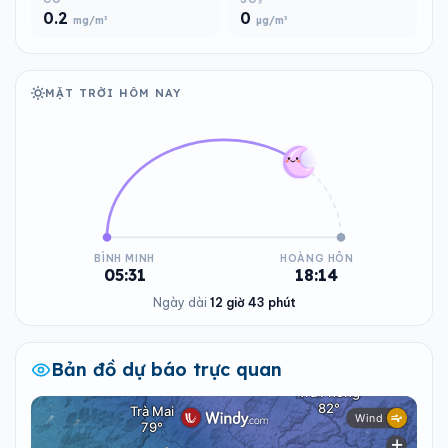
0.2
0
mg/m³
µg/m³
MẶT TRỜI HÔM NAY
BÌNH MINH
HOÀNG HÔN
05:31
18:14
Ngày dài
12 giờ 43 phút
Bản đồ dự báo trực quan